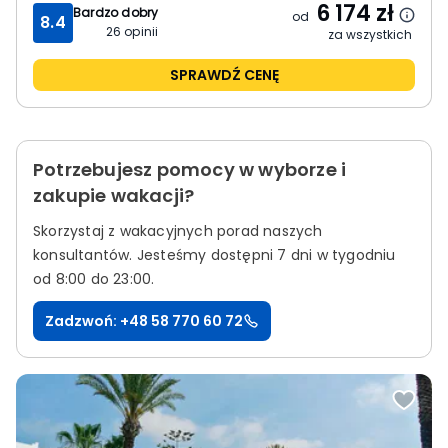
6 174
zł
Bardzo dobry
od
8.4
26
opinii
za wszystkich
SPRAWDŹ CENĘ
Potrzebujesz pomocy w wyborze i
zakupie wakacji?
Skorzystaj z wakacyjnych porad naszych
konsultantów.
Jesteśmy dostępni 7 dni w tygodniu
od 8:00 do 23:00.
Zadzwoń: +48 58 770 60 72