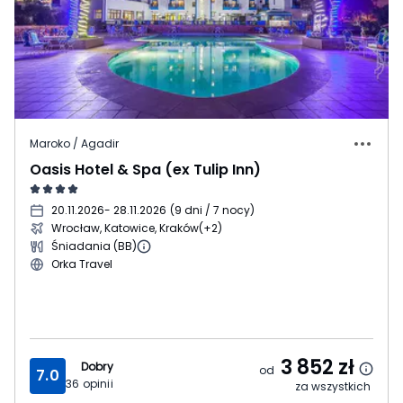
Maroko / Agadir
Oasis Hotel & Spa (ex Tulip Inn)
20.11.2026
- 28.11.2026
(
9 dni / 7 nocy
)
Wrocław, Katowice, Kraków
(+2)
Śniadania (BB)
Orka Travel
3 852
zł
Dobry
od
7.0
36
opinii
za wszystkich