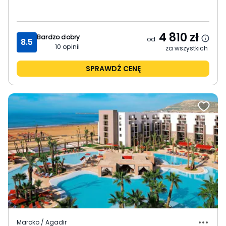
4 810
zł
Bardzo dobry
od
8.5
10
opinii
za wszystkich
SPRAWDŹ CENĘ
Maroko / Agadir