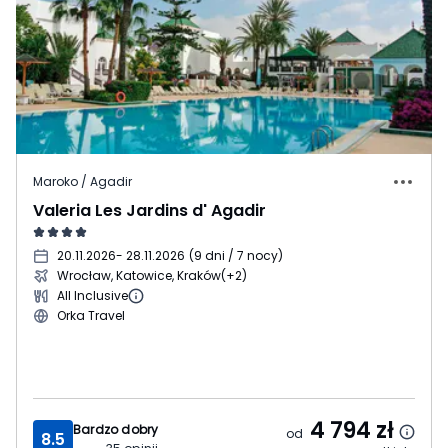
Maroko / Agadir
Valeria Les Jardins d' Agadir
20.11.2026
- 28.11.2026
(
9 dni / 7 nocy
)
Wrocław, Katowice, Kraków
(+2)
All Inclusive
Orka Travel
4 794
zł
Bardzo dobry
od
8.5