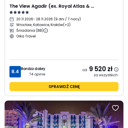
The View Agadir (ex. Royal Atlas & Spa)
20.11.2026
- 28.11.2026
(
9 dni / 7 nocy
)
Wrocław, Katowice, Kraków
(+2)
Śniadania (BB)
Orka Travel
9 520
zł
Bardzo dobry
od
8.4
74
opinie
za wszystkich
SPRAWDŹ CENĘ