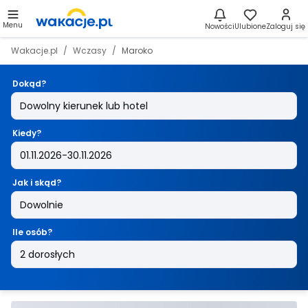
Menu
Nowości
Ulubione
Zaloguj się
Wakacje.pl
Wczasy
Maroko
Dokąd?
Kiedy?
Jak i skąd?
Ile osób?