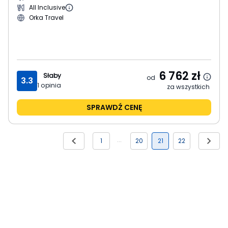
All Inclusive
Orka Travel
6 762
zł
Słaby
od
3.3
1
opinia
za wszystkich
SPRAWDŹ CENĘ
1
20
21
22