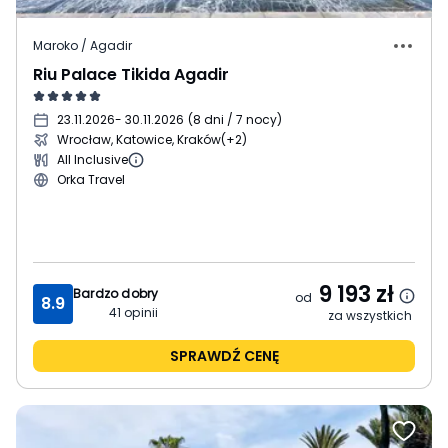
Maroko / Agadir
Riu Palace Tikida Agadir
23.11.2026
- 30.11.2026
(
8 dni / 7 nocy
)
Wrocław, Katowice, Kraków
(+2)
All Inclusive
Orka Travel
9 193
zł
Bardzo dobry
od
8.9
41
opinii
za wszystkich
SPRAWDŹ CENĘ