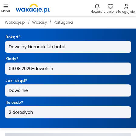
Menu
Nowości
Ulubione
Zaloguj się
Wakacje.pl
Wczasy
Portugalia
Dokąd?
Kiedy?
Jak i skąd?
Ile osób?