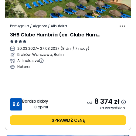
Portugalia / Algarve / Albufeira
3HB Clube Humbria (ex. Clube Humbria)
20.03.2027
- 27.03.2027
(
8 dni / 7 nocy
)
Kraków, Warszawa, Berlin
All Inclusive
Nekera
8 374
zł
Bardzo dobry
od
8.6
8
opinii
za wszystkich
SPRAWDŹ CENĘ