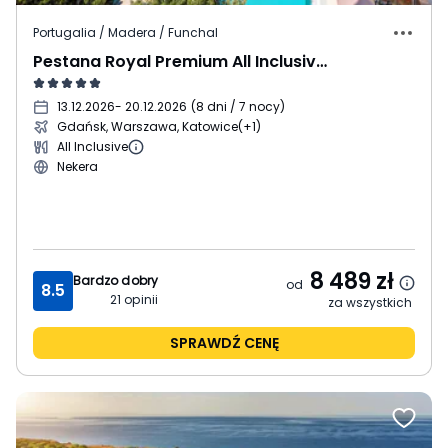
Portugalia / Madera / Funchal
Pestana Royal Premium All Inclusive Ocean & Spa
13.12.2026
- 20.12.2026
(
8 dni / 7 nocy
)
Gdańsk, Warszawa, Katowice
(+1)
All Inclusive
Nekera
8 489
zł
Bardzo dobry
od
8.5
21
opinii
za wszystkich
SPRAWDŹ CENĘ