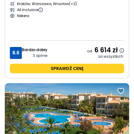
Kraków, Warszawa, Wrocław
(+2)
All Inclusive
Nekera
6 614
zł
Bardzo dobry
od
8.6
3
opinie
za wszystkich
SPRAWDŹ CENĘ