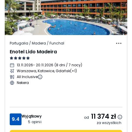
Portugalia / Madera / Funchal
Enotel Lido Madeira
13.11.2026
- 20.11.2026
(
8 dni / 7 nocy
)
Warszawa, Katowice, Gdańsk
(+1)
All Inclusive
Nekera
11 374
zł
Wyjątkowy
od
9.4
5
opinii
za wszystkich