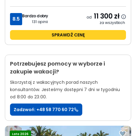
11 300
zł
Bardzo dobry
od
8.5
131
opinii
za wszystkich
SPRAWDŹ CENĘ
Potrzebujesz pomocy w wyborze i
zakupie wakacji?
Skorzystaj z wakacyjnych porad naszych
konsultantów.
Jesteśmy dostępni 7 dni w tygodniu
od 8:00 do 23:00.
Zadzwoń: +48 58 770 60 72
Lato 2026