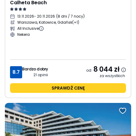
Calheta Beach
13.11.2026
- 20.11.2026
(
8 dni / 7 nocy
)
Warszawa, Katowice, Gdańsk
(+1)
All Inclusive
Nekera
8 044
zł
Bardzo dobry
od
8.7
21
opinii
za wszystkich
SPRAWDŹ CENĘ