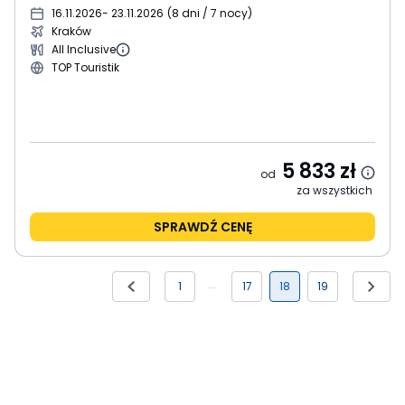
16.11.2026
- 23.11.2026
(
8 dni / 7 nocy
)
Kraków
All Inclusive
TOP Touristik
5 833
zł
od
za wszystkich
SPRAWDŹ CENĘ
1
17
18
19