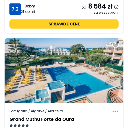
8 584
zł
Dobry
od
7.2
21
opinii
za wszystkich
SPRAWDŹ CENĘ
Portugalia / Algarve / Albufeira
Grand Muthu Forte da Oura