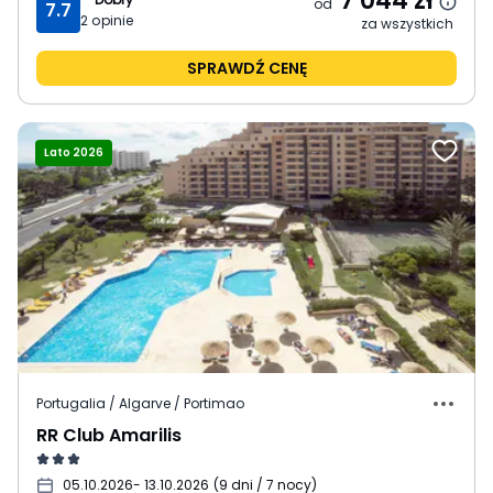
7 044
zł
od
7.7
2
opinie
za wszystkich
SPRAWDŹ CENĘ
Lato 2026
Portugalia / Algarve / Portimao
RR Club Amarilis
05.10.2026
- 13.10.2026
(
9 dni / 7 nocy
)