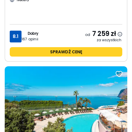
7 259
zł
Dobry
od
8.1
167
opinii
za wszystkich
SPRAWDŹ CENĘ