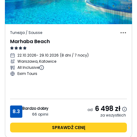
Tunezja / Sousse
Marhaba Beach
22.10.2026
- 29.10.2026
(
8 dni / 7 nocy
)
Warszawa, Katowice
All Inclusive
Exim Tours
6 498
zł
Bardzo dobry
od
8.3
66
opinii
za wszystkich
SPRAWDŹ CENĘ