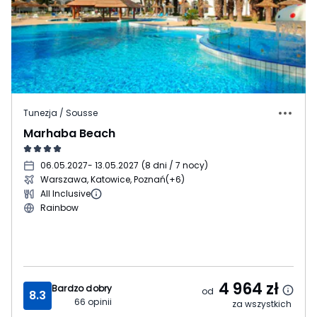
Tunezja / Sousse
Marhaba Beach
06.05.2027
- 13.05.2027
(
8 dni / 7 nocy
)
Warszawa, Katowice, Poznań
(+6)
All Inclusive
Rainbow
4 964
zł
Bardzo dobry
od
8.3
66
opinii
za wszystkich