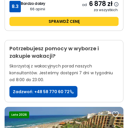
6 878
zł
Bardzo dobry
od
8.3
66
opinii
za wszystkich
SPRAWDŹ CENĘ
Potrzebujesz pomocy w wyborze i
zakupie wakacji?
Skorzystaj z wakacyjnych porad naszych
konsultantów.
Jesteśmy dostępni 7 dni w tygodniu
od 8:00 do 23:00.
Zadzwoń: +48 58 770 60 72
Lato 2026