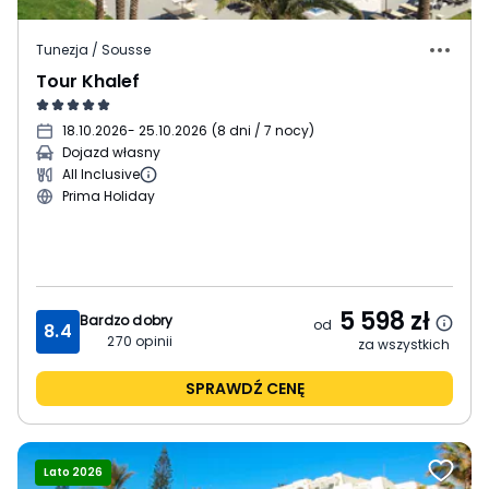
Tunezja / Sousse
Tour Khalef
18.10.2026
- 25.10.2026
(
8 dni / 7 nocy
)
Dojazd własny
All Inclusive
Prima Holiday
5 598
zł
Bardzo dobry
od
8.4
270
opinii
za wszystkich
SPRAWDŹ CENĘ
Lato 2026