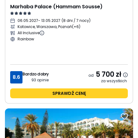
Marhaba Palace (Hammam Sousse)
06.05.2027
- 13.05.2027
(
8 dni / 7 nocy
)
Katowice, Warszawa, Poznań
(+6)
All Inclusive
Rainbow
5 700
zł
Bardzo dobry
od
8.6
93
opinie
za wszystkich
SPRAWDŹ CENĘ