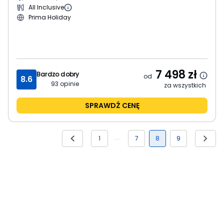
All Inclusive
Prima Holiday
7 498
zł
Bardzo dobry
od
8.6
93
opinie
za wszystkich
SPRAWDŹ CENĘ
1
7
8
9