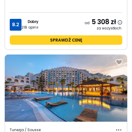
5 308
zł
Dobry
od
8.2
218
opinii
za wszystkich
SPRAWDŹ CENĘ
Tunezja / Sousse