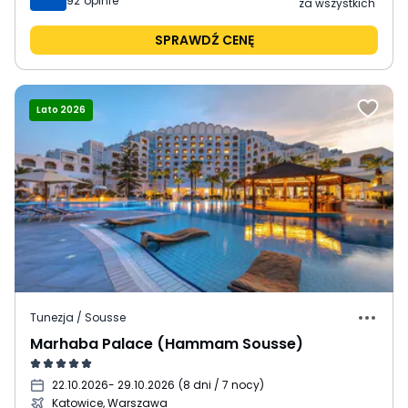
92
opinie
za wszystkich
SPRAWDŹ CENĘ
Lato 2026
Tunezja / Sousse
Marhaba Palace (Hammam Sousse)
22.10.2026
- 29.10.2026
(
8 dni / 7 nocy
)
Katowice, Warszawa