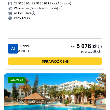
22.10.2026
- 29.10.2026
(
8 dni / 7 nocy
)
Warszawa, Wrocław, Poznań
(+1)
All Inclusive
Exim Tours
5 678
zł
Dobry
od
7.1
9
opinii
za wszystkich
SPRAWDŹ CENĘ
Lato 2026