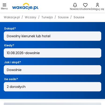
Menu
Nowości
Ulubione
Zaloguj się
Wakacje.pl
Wczasy
Tunezja
Sousse
Sousse
Dokąd?
Kiedy?
Jak i skąd?
Ile osób?