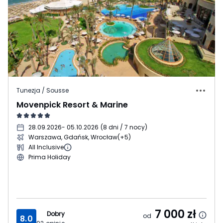
Tunezja / Sousse
Movenpick Resort & Marine
28.09.2026
- 05.10.2026
(
8 dni / 7 nocy
)
Warszawa, Gdańsk, Wrocław
(+5)
All Inclusive
Prima Holiday
7 000
zł
Dobry
od
8.0