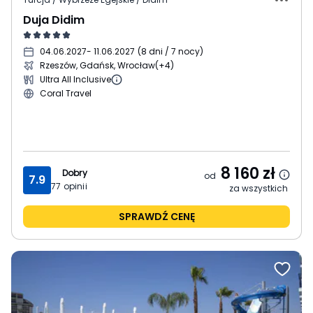
Duja Didim
04.06.2027
- 11.06.2027
(
8 dni / 7 nocy
)
Rzeszów, Gdańsk, Wrocław
(+4)
Ultra All Inclusive
Coral Travel
8 160
zł
Dobry
od
7.9
77
opinii
za wszystkich
SPRAWDŹ CENĘ