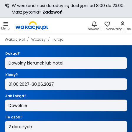
W weekend nasi doradcy są dostępni od 8:00 do 23:00.
Masz pytania?
Zadzwoń
Menu
Nowości
Ulubione
Zaloguj się
Wakacje.pl
Wczasy
Turcja
Dokąd?
Kiedy?
Jak i skąd?
Ile osób?