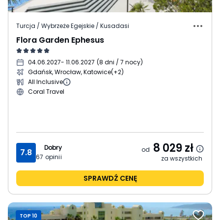
Turcja / Wybrzeże Egejskie / Kusadasi
Flora Garden Ephesus
04.06.2027
- 11.06.2027
(
8 dni / 7 nocy
)
Gdańsk, Wrocław, Katowice
(+2)
All Inclusive
Coral Travel
8 029
zł
Dobry
od
7.8
67
opinii
za wszystkich
SPRAWDŹ CENĘ
TOP 10