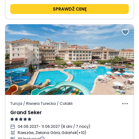
SPRAWDŹ CENĘ
Turcja / Riwiera Turecka / Colakli
Grand Seker
04.06.2027
- 11.06.2027
(
8 dni / 7 nocy
)
Rzeszów, Zielona Góra, Gdańsk
(+10)
All Inclusive