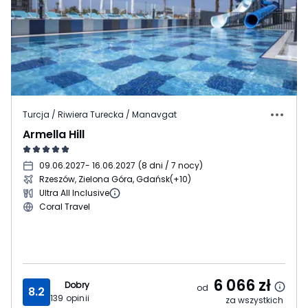
Turcja / Riwiera Turecka / Manavgat
Armella Hill
09.06.2027
- 16.06.2027
(
8 dni / 7 nocy
)
Rzeszów, Zielona Góra, Gdańsk
(+10)
Ultra All Inclusive
Coral Travel
6 066
zł
Dobry
od
8.2
139
opinii
za wszystkich