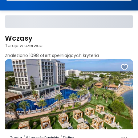
Wczasy
Turcja w czerwcu
Znaleziono
1098
ofert spełniających
kryteria
Turcja / Wybrzeże Egejskie / Didim