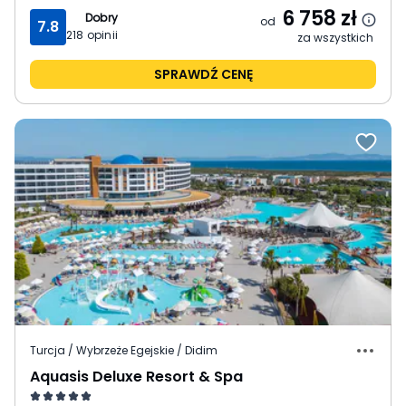
6 758
zł
Dobry
od
7.8
218
opinii
za wszystkich
SPRAWDŹ CENĘ
Turcja / Wybrzeże Egejskie / Didim
Aquasis Deluxe Resort & Spa