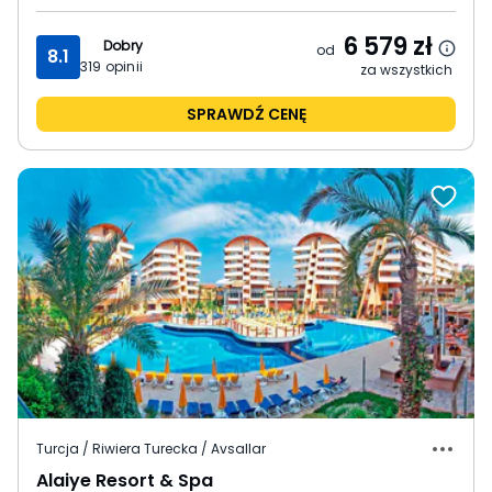
6 579
zł
Dobry
od
8.1
319
opinii
za wszystkich
SPRAWDŹ CENĘ
Turcja / Riwiera Turecka / Avsallar
Alaiye Resort & Spa