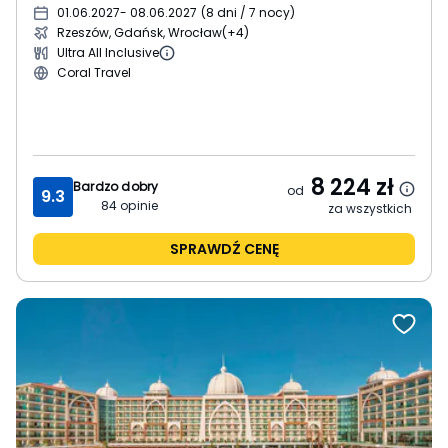
01.06.2027
- 08.06.2027
(
8 dni / 7 nocy
)
Rzeszów, Gdańsk, Wrocław
(+4)
Ultra All Inclusive
Coral Travel
8 224
zł
Bardzo dobry
od
9.3
84
opinie
za wszystkich
SPRAWDŹ CENĘ