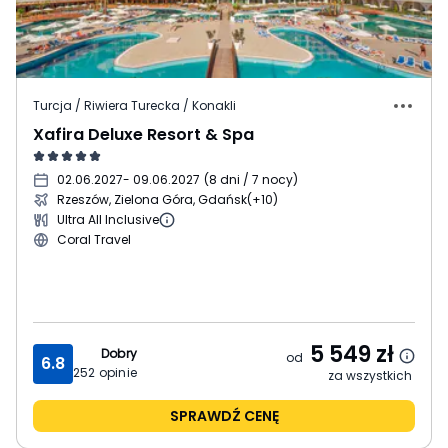
Turcja / Riwiera Turecka / Konakli
Xafira Deluxe Resort & Spa
02.06.2027
- 09.06.2027
(
8 dni / 7 nocy
)
Rzeszów, Zielona Góra, Gdańsk
(+10)
Ultra All Inclusive
Coral Travel
5 549
zł
Dobry
od
6.8
252
opinie
za wszystkich
SPRAWDŹ CENĘ