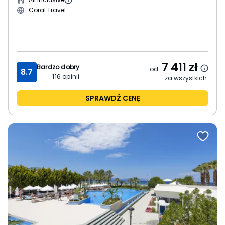
Coral Travel
7 411
zł
Bardzo dobry
od
8.7
116
opinii
za wszystkich
SPRAWDŹ CENĘ