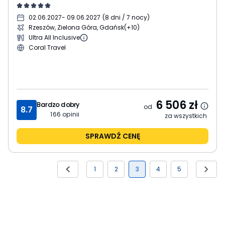
02.06.2027
- 09.06.2027
(
8 dni / 7 nocy
)
Rzeszów, Zielona Góra, Gdańsk
(+10)
Ultra All Inclusive
Coral Travel
6 506
zł
Bardzo dobry
od
8.7
166
opinii
za wszystkich
SPRAWDŹ CENĘ
1
2
3
4
5