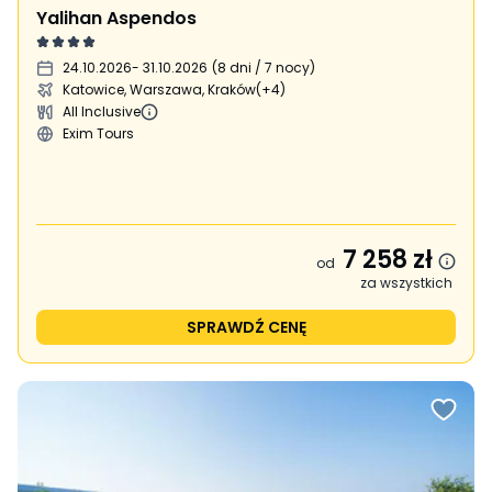
Yalihan Aspendos
24.10.2026
- 31.10.2026
(
8 dni / 7 nocy
)
Katowice, Warszawa, Kraków
(+4)
All Inclusive
Exim Tours
7 258
zł
od
za wszystkich
SPRAWDŹ CENĘ