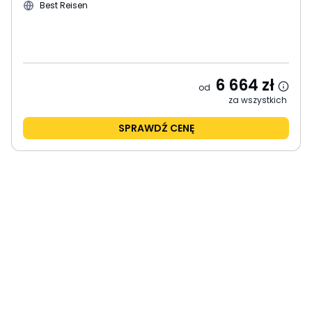
Best Reisen
6 664
zł
od
za wszystkich
SPRAWDŹ CENĘ