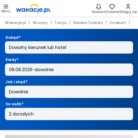
Menu
Nowości
Ulubione
Zaloguj się
Wakacje.pl
Wczasy
Turcja
Riwiera Turecka
Incekum
Ya
Dokąd?
Kiedy?
Jak i skąd?
Ile osób?