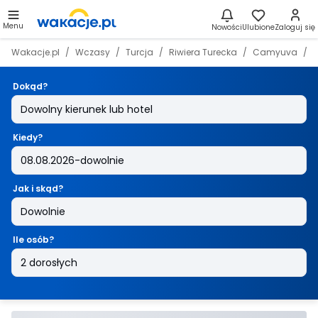
Menu
Nowości
Ulubione
Zaloguj się
Wakacje.pl
Wczasy
Turcja
Riwiera Turecka
Camyuva
Z
Dokąd?
Kiedy?
Jak i skąd?
Ile osób?