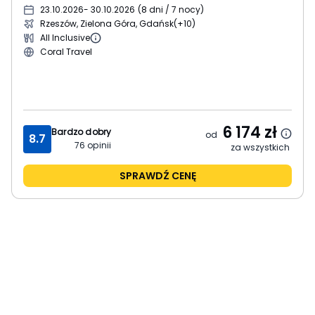
23.10.2026
- 30.10.2026
(
8 dni / 7 nocy
)
Rzeszów, Zielona Góra, Gdańsk
(+10)
All Inclusive
Coral Travel
6 174
zł
Bardzo dobry
od
8.7
76
opinii
za wszystkich
SPRAWDŹ CENĘ