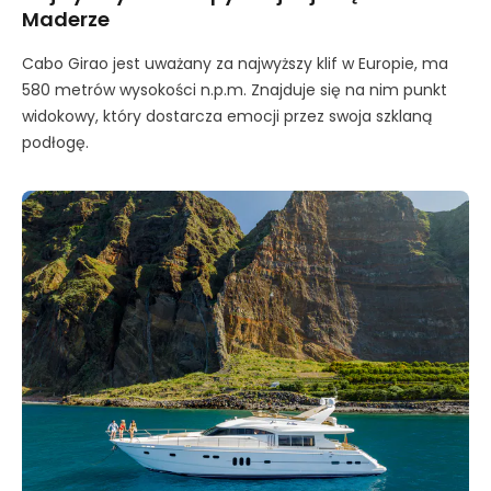
Maderze
Cabo Girao jest uważany za najwyższy klif w Europie, ma
580 metrów wysokości n.p.m. Znajduje się na nim punkt
widokowy, który dostarcza emocji przez swoja szklaną
podłogę.