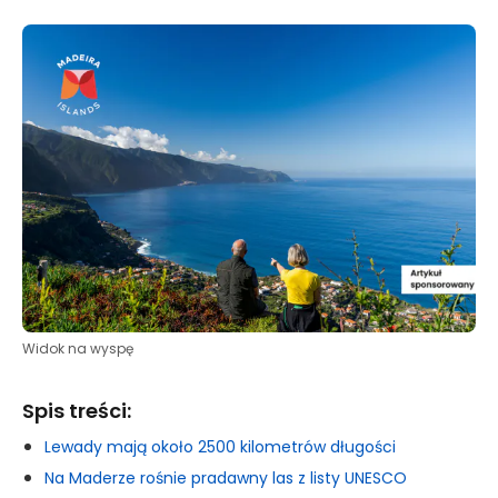
Widok na wyspę
Spis treści:
Lewady mają około 2500 kilometrów długości
Na Maderze rośnie pradawny las z listy UNESCO