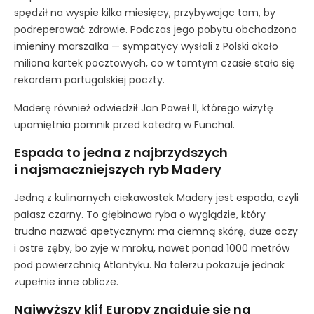
spędził na wyspie kilka miesięcy, przybywając tam, by
podreperować zdrowie. Podczas jego pobytu obchodzono
imieniny marszałka — sympatycy wysłali z Polski około
miliona kartek pocztowych, co w tamtym czasie stało się
rekordem portugalskiej poczty.
Maderę również odwiedził Jan Paweł II, którego wizytę
upamiętnia pomnik przed katedrą w Funchal.
Espada to jedna z najbrzydszych
i najsmaczniejszych ryb Madery
Jedną z kulinarnych ciekawostek Madery jest espada, czyli
pałasz czarny. To głębinowa ryba o wyglądzie, który
trudno nazwać apetycznym: ma ciemną skórę, duże oczy
i ostre zęby, bo żyje w mroku, nawet ponad 1000 metrów
pod powierzchnią Atlantyku. Na talerzu pokazuje jednak
zupełnie inne oblicze.
Najwyższy klif Europy znajduje się na