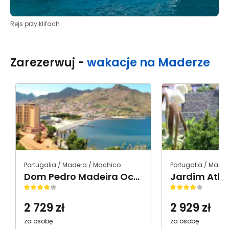
Rejs przy klifach
Zarezerwuj
-
wakacje na Maderze
Portugalia / Madera / Machico
Portugalia / Mader
Dom Pedro Madeira Ocean Beach
Jardim Atla
2 729
zł
2 929
zł
za osobę
za osobę