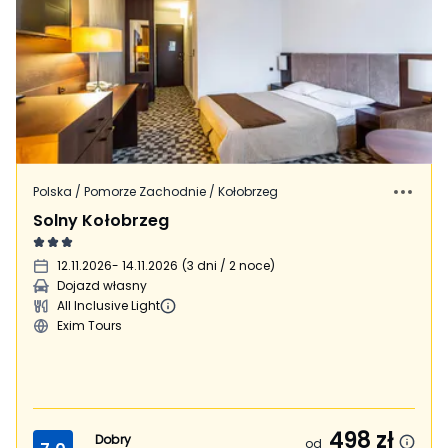
Polska / Pomorze Zachodnie / Kołobrzeg
Solny Kołobrzeg
12.11.2026
- 14.11.2026
(
3 dni / 2 noce
)
Dojazd własny
All Inclusive Light
Exim Tours
498
zł
Dobry
od