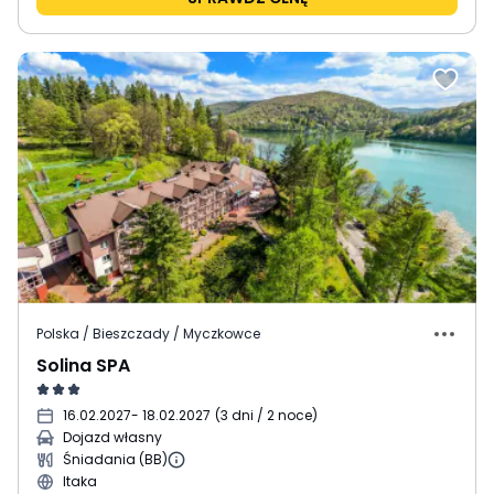
Polska / Bieszczady / Myczkowce
Solina SPA
16.02.2027
- 18.02.2027
(
3 dni / 2 noce
)
Dojazd własny
Śniadania (BB)
Itaka