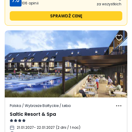
7.0
106
opinii
za wszystkich
SPRAWDŹ CENĘ
Polska / Wybrzeże Bałtyckie / Łeba
Saltic Resort & Spa
21.01.2027
- 22.01.2027
(
2 dni / 1 noc
)