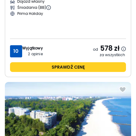
Dojazd własny
Śniadania (BB)
Prima Holiday
578
zł
Wyjątkowy
od
10
2
opinie
za wszystkich
SPRAWDŹ CENĘ