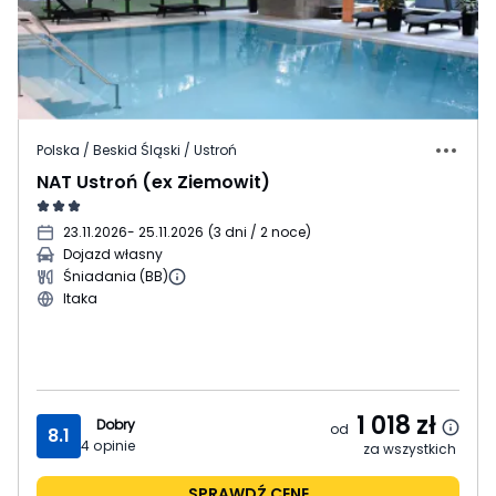
Polska / Beskid Śląski / Ustroń
NAT Ustroń (ex Ziemowit)
23.11.2026
- 25.11.2026
(
3 dni / 2 noce
)
Dojazd własny
Śniadania (BB)
Itaka
1 018
zł
Dobry
od
8.1
4
opinie
za wszystkich
SPRAWDŹ CENĘ