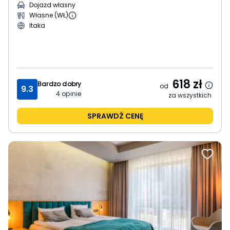
Dojazd własny
Własne (WŁ)
Itaka
618
zł
Bardzo dobry
od
9.3
4
opinie
za wszystkich
SPRAWDŹ CENĘ