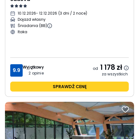
10.12.2026
- 12.12.2026
(
3 dni / 2 noce
)
Dojazd własny
Śniadania (BB)
Itaka
1 178
zł
Wyjątkowy
od
9.9
2
opinie
za wszystkich
SPRAWDŹ CENĘ