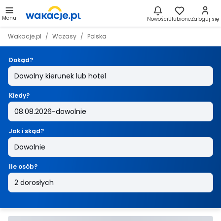
Menu
Nowości
Ulubione
Zaloguj się
Wakacje.pl
Wczasy
Polska
Dokąd?
Kiedy?
Jak i skąd?
Ile osób?