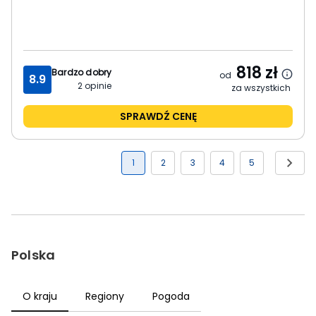
818
zł
Bardzo dobry
od
8.9
2
opinie
za wszystkich
SPRAWDŹ CENĘ
1
2
3
4
5
Polska
O kraju
Regiony
Pogoda