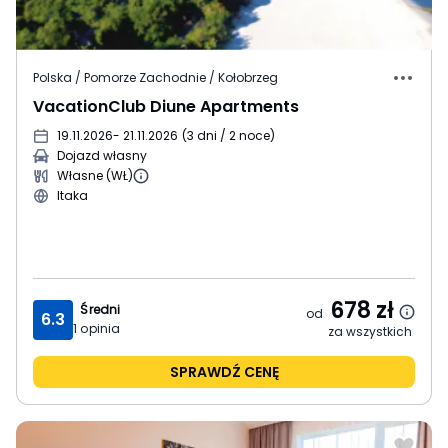
Polska / Pomorze Zachodnie / Kołobrzeg
VacationClub Diune Apartments
19.11.2026
- 21.11.2026
(
3 dni / 2 noce
)
Dojazd własny
Własne (WŁ)
Itaka
678
zł
Średni
od
6.3
1
opinia
za wszystkich
SPRAWDŹ CENĘ