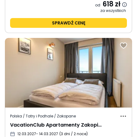
618
zł
od
za wszystkich
SPRAWDŹ CENĘ
Polska / Tatry i Podhale / Zakopane
VacationClub Apartamenty Zakopiańskie
12.03.2027
- 14.03.2027
(
3 dni / 2 noce
)