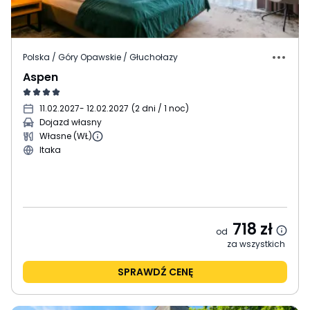
Polska / Góry Opawskie / Głuchołazy
Aspen
11.02.2027
- 12.02.2027
(
2 dni / 1 noc
)
Dojazd własny
Własne (WŁ)
Itaka
718
zł
od
za wszystkich
SPRAWDŹ CENĘ