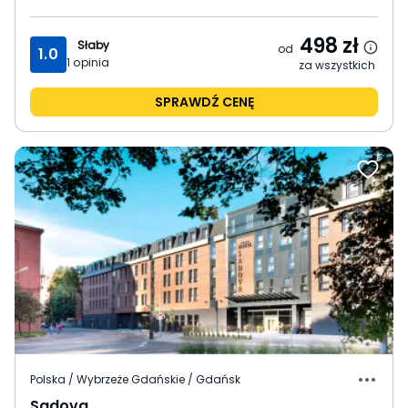
498
zł
Słaby
od
1.0
1
opinia
za wszystkich
SPRAWDŹ CENĘ
Polska / Wybrzeże Gdańskie / Gdańsk
Sadova