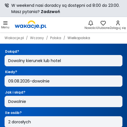
W weekend nasi doradcy są dostępni od 8:00 do 23:00.
Masz pytania?
Zadzwoń
Menu
Nowości
Ulubione
Zaloguj się
Wakacje.pl
Wczasy
Polska
Wielkopolska
Dokąd?
Kiedy?
Jak i skąd?
Ile osób?