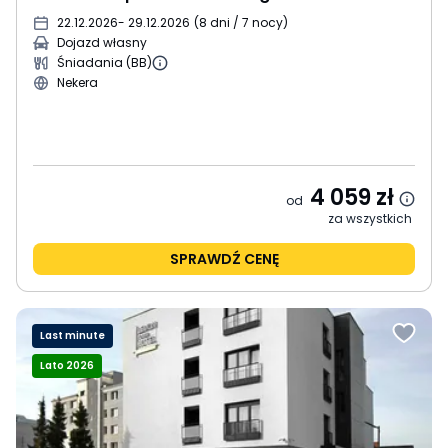
22.12.2026
- 29.12.2026
(
8 dni / 7 nocy
)
Dojazd własny
Śniadania (BB)
Nekera
4 059
zł
od
za wszystkich
SPRAWDŹ CENĘ
Last minute
Lato 2026