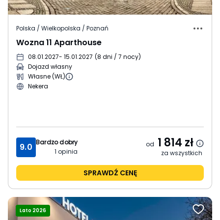
Polska / Wielkopolska / Poznań
Wozna 11 Aparthouse
08.01.2027
- 15.01.2027
(
8 dni / 7 nocy
)
Dojazd własny
Własne (WŁ)
Nekera
1 814
zł
Bardzo dobry
od
9.0
1
opinia
za wszystkich
SPRAWDŹ CENĘ
Lato 2026