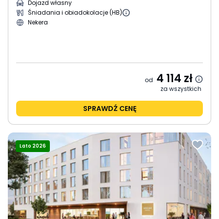
Dojazd własny
Śniadania i obiadokolacje (HB)
Nekera
4 114
zł
od
za wszystkich
SPRAWDŹ CENĘ
Lato 2026