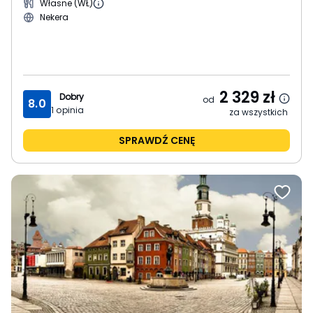
Własne (WŁ)
Nekera
2 329
zł
Dobry
od
8.0
1
opinia
za wszystkich
SPRAWDŹ CENĘ