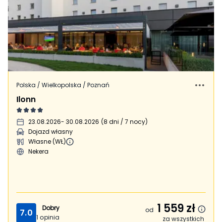
Polska / Wielkopolska / Poznań
Ilonn
23.08.2026
- 30.08.2026
(
8 dni / 7 nocy
)
Dojazd własny
Własne (WŁ)
Nekera
1 559
zł
Dobry
od
7.0
1
opinia
za wszystkich