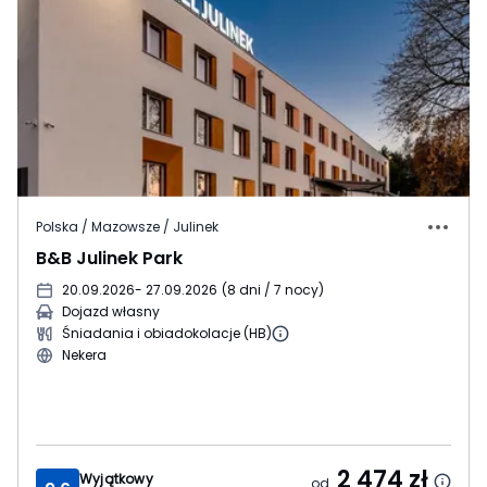
Polska / Mazowsze / Julinek
B&B Julinek Park
20.09.2026
- 27.09.2026
(
8 dni / 7 nocy
)
Dojazd własny
Śniadania i obiadokolacje (HB)
Nekera
2 474
zł
Wyjątkowy
od