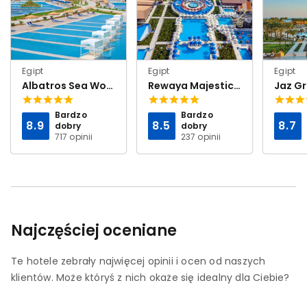
Egipt
Egipt
Egipt
Albatros Sea World Resort Marsa Alam
Rewaya Majestic Resort
Bardzo
Bardzo
8.9
8.5
8.7
dobry
dobry
717 opinii
237 opinii
Najczęściej oceniane
Te hotele zebrały najwięcej opinii i ocen od naszych
klientów. Może któryś z nich okaże się idealny dla Ciebie?