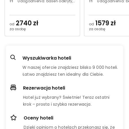
Udogodnienia: basen odkryty, na terenie hotelu instytut SPA, udogodnienia dla rodzin z dziećmi, dostęp do internetu, fitness, darmowe wifi, bez paszportu
Udogodnienia: basen odkryty, basen kryty, basen z podgrzewaną wodą, na terenie hotelu instytut SPA, na terenie sauna, udogodnienia 
2740 zł
1579 zł
od
od
za osobę
za osobę
Wyszukiwarka hoteli
W naszej ofercie znajdziesz blisko 9 000 hoteli.
Łatwo znajdziesz ten idealny dla Ciebie.
Rezerwacja hoteli
Hotel już wybrany? Świetnie! Teraz ostatni
krok – prosta i szybka rezerwacja.
Oceny hoteli
Dzięki opiniom o hotelach przekonasz się, że