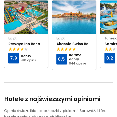
Egipt
Egipt
Tunezj
Rewaya Inn Resort (ex. Hawaii Paradise Aqua Park Resort)
Akassia Swiss Resort (ex. Calimera Club Akassia Swiss Resort)
Samir
Bardzo
Dobry
7.9
8.2
8.5
dobry
416 opinii
644 opinie
Hotele z najświeższymi opiniami
Opinie świeżutkie jak bułeczki z piekarni! Sprawdź, które