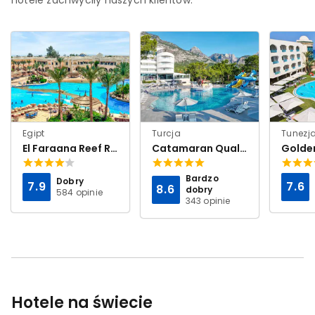
hotele zachwyciły naszych klientów.
Egipt
Turcja
Tunezj
El Faraana Reef Resort
Catamaran Quality Times (ex. Catamaran Resort)
Bardzo
Dobry
7.9
7.6
8.6
dobry
584 opinie
343 opinie
Hotele na świecie