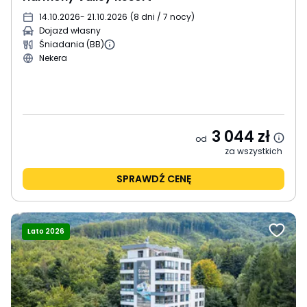
14.10.2026
- 21.10.2026
(
8 dni / 7 nocy
)
Dojazd własny
Śniadania (BB)
Nekera
3 044
zł
od
za wszystkich
SPRAWDŹ CENĘ
Lato 2026