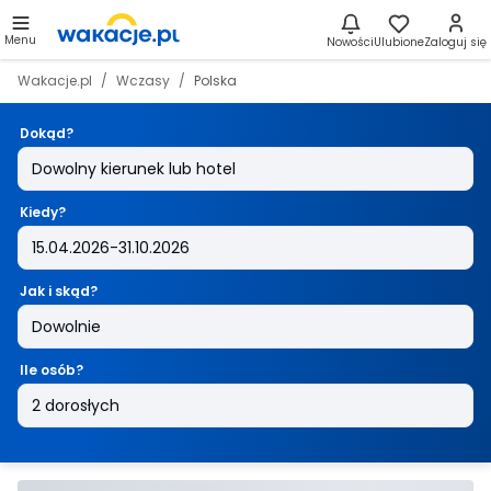
Menu
Nowości
Ulubione
Zaloguj się
Wakacje.pl
Wczasy
Polska
Dokąd?
Kiedy?
Jak i skąd?
Ile osób?