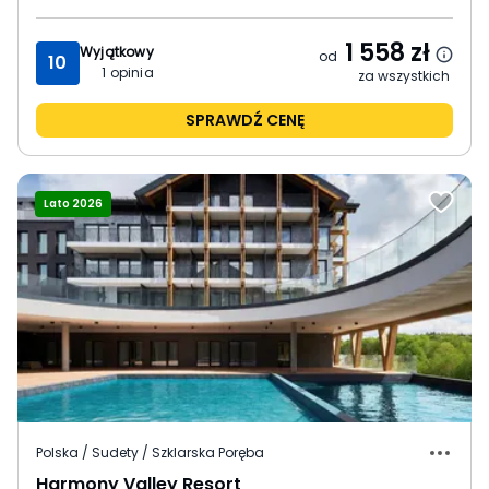
1 558
zł
Wyjątkowy
od
10
1
opinia
za wszystkich
SPRAWDŹ CENĘ
Lato 2026
Polska / Sudety / Szklarska Poręba
Harmony Valley Resort