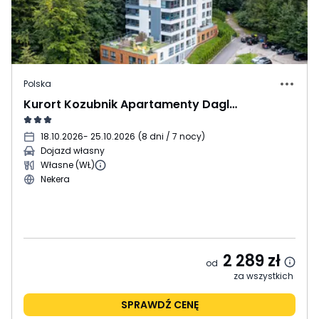
Polska
Kurort Kozubnik Apartamenty Daglezja i Kiczora
18.10.2026
- 25.10.2026
(
8 dni / 7 nocy
)
Dojazd własny
Własne (WŁ)
Nekera
2 289
zł
od
za wszystkich
SPRAWDŹ CENĘ