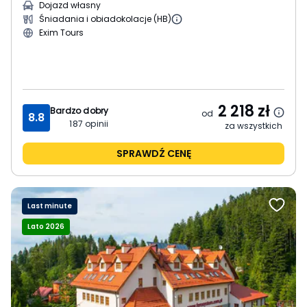
Dojazd własny
Śniadania i obiadokolacje (HB)
Exim Tours
2 218
zł
Bardzo dobry
od
8.8
187
opinii
za wszystkich
SPRAWDŹ CENĘ
Last minute
Lato 2026