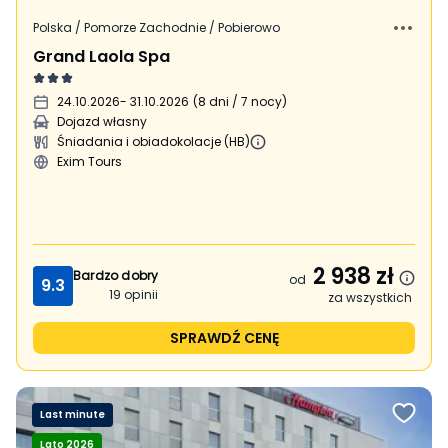
Polska / Pomorze Zachodnie / Pobierowo
Grand Laola Spa
24.10.2026
- 31.10.2026
(
8 dni / 7 nocy
)
Dojazd własny
Śniadania i obiadokolacje (HB)
Exim Tours
2 938
zł
Bardzo dobry
od
9.3
19
opinii
za wszystkich
SPRAWDŹ CENĘ
Last minute
Lato 2026