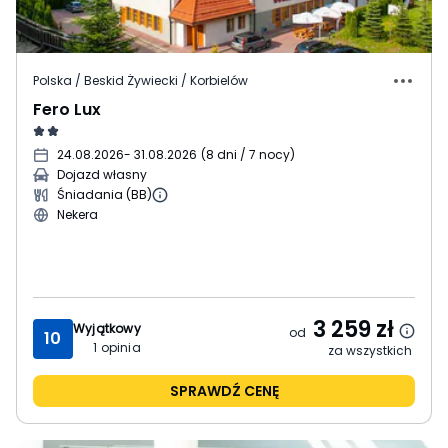
Polska / Beskid Żywiecki / Korbielów
Fero Lux
24.08.2026
- 31.08.2026
(
8 dni / 7 nocy
)
Dojazd własny
Śniadania (BB)
Nekera
3 259
zł
Wyjątkowy
od
10
1
opinia
za wszystkich
SPRAWDŹ CENĘ