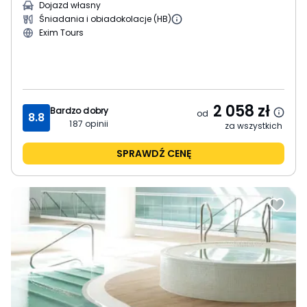
Dojazd własny
Śniadania i obiadokolacje (HB)
Exim Tours
2 058
zł
Bardzo dobry
od
8.8
187
opinii
za wszystkich
SPRAWDŹ CENĘ