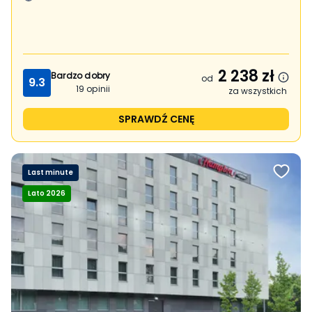
2 238
zł
Bardzo dobry
od
9.3
19
opinii
za wszystkich
SPRAWDŹ CENĘ
Last minute
Lato 2026