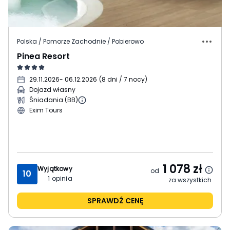
Polska / Pomorze Zachodnie / Pobierowo
Pinea Resort
29.11.2026
- 06.12.2026
(
8 dni / 7 nocy
)
Dojazd własny
Śniadania (BB)
Exim Tours
1 078
zł
Wyjątkowy
od
10
1
opinia
za wszystkich
SPRAWDŹ CENĘ