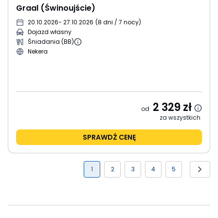
Graal (Świnoujście)
20.10.2026
- 27.10.2026
(
8 dni / 7 nocy
)
Dojazd własny
Śniadania (BB)
Nekera
2 329
zł
od
za wszystkich
SPRAWDŹ CENĘ
1
2
3
4
5