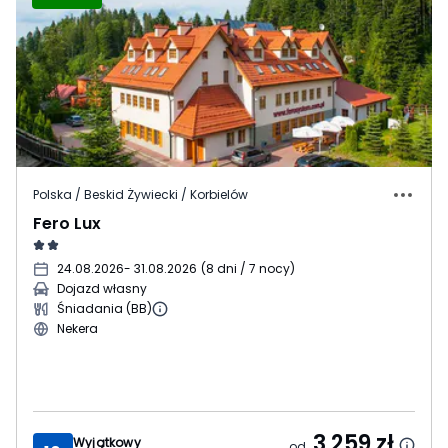
Polska / Beskid Żywiecki / Korbielów
Fero Lux
24.08.2026
- 31.08.2026
(
8 dni / 7 nocy
)
Dojazd własny
Śniadania (BB)
Nekera
3 259
zł
Wyjątkowy
od