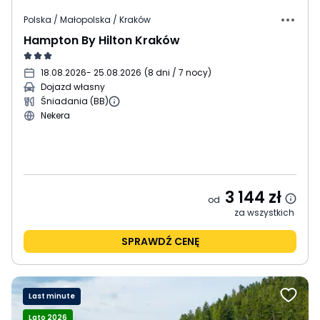
Polska / Małopolska / Kraków
Hampton By Hilton Kraków
18.08.2026
- 25.08.2026
(
8 dni / 7 nocy
)
Dojazd własny
Śniadania (BB)
Nekera
3 144
zł
od
za wszystkich
SPRAWDŹ CENĘ
Last minute
Lato 2026