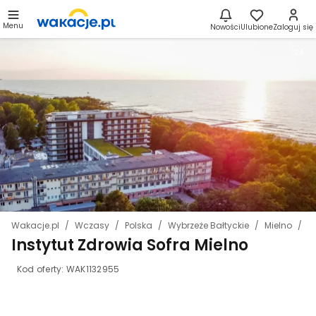
Menu
Nowości
Ulubione
Zaloguj się
24
Wakacje.pl
Wczasy
Polska
Wybrzeże Bałtyckie
Mielno
I
Instytut Zdrowia Sofra Mielno
Kod oferty:
WAK1132955