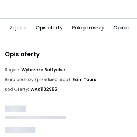
Zdjęcia
Opis oferty
Pokoje i usługi
Opinie (5
Opis oferty
Region:
Wybrzeże Bałtyckie
Biuro podróży (przedsiębiorca):
Exim Tours
Kod Oferty:
WAK
1132955