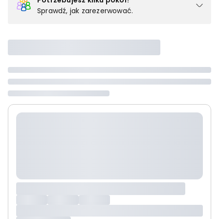
Potrzebujesz kilku pokoi?
Sprawdź, jak zarezerwować.
Podział na pokoje
Powyżej wybierasz liczbę osób, które będą zakwaterowane w 1
pokoju (lub apartamencie, willi itd.). Wybierz jedną z ofert z listy
i zarezerwuj ją. Zrób oddzielne rezerwacje dla każdego
kolejnego pokoju lub
skontaktuj się z nami,
by złożyć
zamówienie u naszego doradcy.
Maksymalna liczba uczestników
Jeśli nie możesz dodać kolejnych osób, osiągnąłeś(-aś)
maksymalny limit dla 1 pokoju.