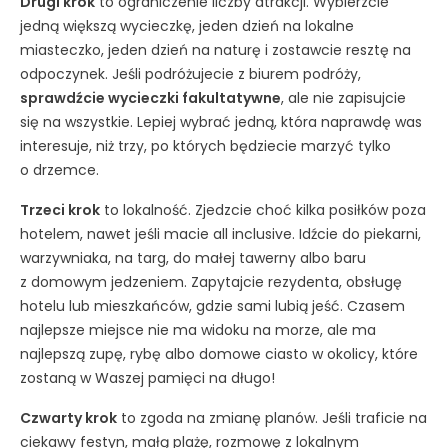
Drugi krok
to ograniczenie liczby atrakcji. Wybierzcie
jedną większą wycieczkę, jeden dzień na lokalne
miasteczko, jeden dzień na naturę i zostawcie resztę na
odpoczynek. Jeśli podróżujecie z biurem podróży,
sprawdźcie wycieczki fakultatywne
, ale nie zapisujcie
się na wszystkie. Lepiej wybrać jedną, która naprawdę was
interesuje, niż trzy, po których będziecie marzyć tylko
o drzemce.
Trzeci krok
to lokalność. Zjedzcie choć kilka posiłków poza
hotelem, nawet jeśli macie all inclusive. Idźcie do piekarni,
warzywniaka, na targ, do małej tawerny albo baru
z domowym jedzeniem. Zapytajcie rezydenta, obsługę
hotelu lub mieszkańców, gdzie sami lubią jeść. Czasem
najlepsze miejsce nie ma widoku na morze, ale ma
najlepszą zupę, rybę albo domowe ciasto w okolicy, które
zostaną w Waszej pamięci na długo!
Czwarty krok
to zgoda na zmianę planów. Jeśli traficie na
ciekawy festyn, małą plażę, rozmowę z lokalnym