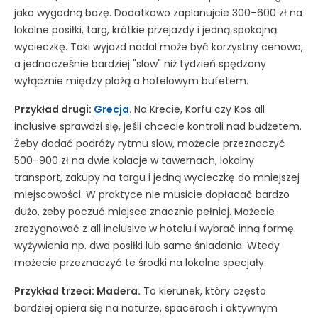
jako wygodną bazę. Dodatkowo zaplanujcie 300–600 zł na
lokalne posiłki, targ, krótkie przejazdy i jedną spokojną
wycieczkę. Taki wyjazd nadal może być korzystny cenowo,
a jednocześnie bardziej "slow" niż tydzień spędzony
wyłącznie między plażą a hotelowym bufetem.
Przykład drugi:
Grecja
.
Na Krecie, Korfu czy Kos all
inclusive sprawdzi się, jeśli chcecie kontroli nad budżetem.
Żeby dodać podróży rytmu slow, możecie przeznaczyć
500–900 zł na dwie kolacje w tawernach, lokalny
transport, zakupy na targu i jedną wycieczkę do mniejszej
miejscowości. W praktyce nie musicie dopłacać bardzo
dużo, żeby poczuć miejsce znacznie pełniej. Możecie
zrezygnować z all inclusive w hotelu i wybrać inną formę
wyżywienia np. dwa posiłki lub same śniadania. Wtedy
możecie przeznaczyć te środki na lokalne specjały.
Przykład trzeci: Madera.
To kierunek, który często
bardziej opiera się na naturze, spacerach i aktywnym