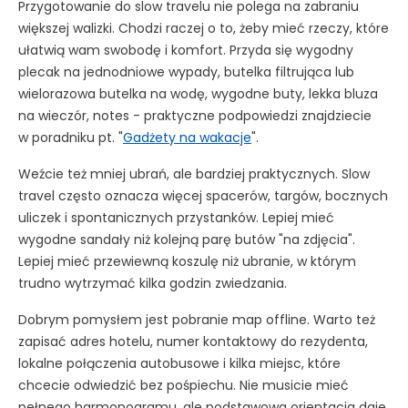
Przygotowanie do slow travelu nie polega na zabraniu
większej walizki. Chodzi raczej o to, żeby mieć rzeczy, które
ułatwią wam swobodę i komfort. Przyda się wygodny
plecak na jednodniowe wypady, butelka filtrująca lub
wielorazowa butelka na wodę, wygodne buty, lekka bluza
na wieczór, notes - praktyczne podpowiedzi znajdziecie
w poradniku pt. "
Gadżety na wakacje
".
Weźcie też mniej ubrań, ale bardziej praktycznych. Slow
travel często oznacza więcej spacerów, targów, bocznych
uliczek i spontanicznych przystanków. Lepiej mieć
wygodne sandały niż kolejną parę butów "na zdjęcia".
Lepiej mieć przewiewną koszulę niż ubranie, w którym
trudno wytrzymać kilka godzin zwiedzania.
Dobrym pomysłem jest pobranie map offline. Warto też
zapisać adres hotelu, numer kontaktowy do rezydenta,
lokalne połączenia autobusowe i kilka miejsc, które
chcecie odwiedzić bez pośpiechu. Nie musicie mieć
pełnego harmonogramu, ale podstawowa orientacja daje