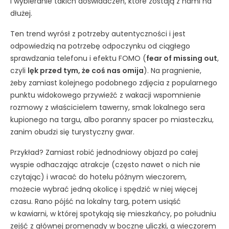
i wybieranie takich doświadczeń, które zostają z nami na
dłużej.
Ten trend wyrósł z potrzeby autentyczności i jest
odpowiedzią na potrzebę odpoczynku od ciągłego
sprawdzania telefonu i efektu FOMO (
fear of missing out
,
czyli
lęk przed tym, że coś nas omija
). Na pragnienie,
żeby zamiast kolejnego podobnego zdjęcia z popularnego
punktu widokowego przywieźć z wakacji wspomnienie
rozmowy z właścicielem tawerny, smak lokalnego sera
kupionego na targu, albo poranny spacer po miasteczku,
zanim obudzi się turystyczny gwar.
Przykład? Zamiast robić jednodniowy objazd po całej
wyspie odhaczając atrakcje (często nawet o nich nie
czytając) i wracać do hotelu późnym wieczorem,
możecie wybrać jedną okolicę i spędzić w niej więcej
czasu. Rano pójść na lokalny targ, potem usiąść
w kawiarni, w której spotykają się mieszkańcy, po południu
zejść z głównej promenady w boczne uliczki, a wieczorem