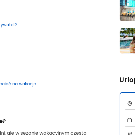
bywatel?
Urlo
ecieć na wakacje
ce?
ni, ale w sezonie wakacyjnym często