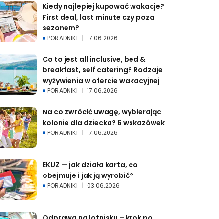
Kiedy najlepiej kupować wakacje? 
First deal, last minute czy poza 
sezonem?
PORADNIKI
17.06.2026
Co to jest all inclusive, bed & 
breakfast, self catering? Rodzaje 
wyżywienia w ofercie wakacyjnej
PORADNIKI
17.06.2026
Na co zwrócić uwagę, wybierając 
kolonie dla dziecka? 6 wskazówek
PORADNIKI
17.06.2026
EKUZ — jak działa karta, co 
obejmuje i jak ją wyrobić?
PORADNIKI
03.06.2026
Odprawa na lotnisku – krok po 