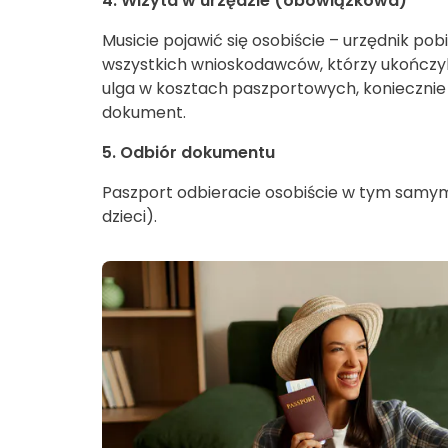
4. Wizyta w urzędzie (obowiązkowa)
Musicie pojawić się osobiście – urzędnik pob
wszystkich wnioskodawców, którzy ukończyli 1
ulga w kosztach paszportowych, koniecznie
dokument.
5. Odbiór dokumentu
Paszport odbieracie osobiście w tym samym
dzieci).