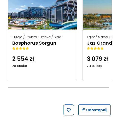
Turcja / Riwiera Turecka / Side
Bosphorus Sorgun
2 554
zł
3 079
zł
za osobę
za osobę
Skopiuj link
Udostępnij