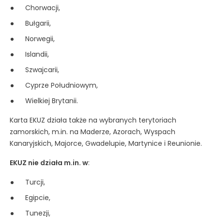
Chorwacji,
Bułgarii,
Norwegii,
Islandii,
Szwajcarii,
Cyprze Południowym,
Wielkiej Brytanii.
Karta EKUZ działa także na wybranych terytoriach
zamorskich, m.in. na Maderze, Azorach, Wyspach
Kanaryjskich, Majorce, Gwadelupie, Martynice i Reunionie.
EKUZ nie działa m.in. w
:
Turcji,
Egipcie,
Tunezji,