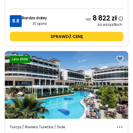
8 822
zł
Bardzo dobry
od
8.8
31
opinii
za wszystkich
SPRAWDŹ CENĘ
Lato 2026
Turcja / Riwiera Turecka / Side