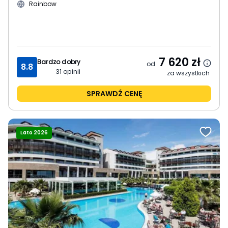
Rainbow
7 620
zł
Bardzo dobry
od
8.8
31
opinii
za wszystkich
SPRAWDŹ CENĘ
Lato 2026