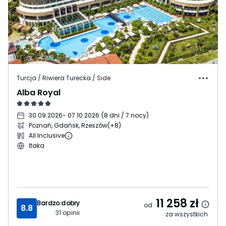
Turcja / Riwiera Turecka / Side
Alba Royal
30.09.2026
- 07.10.2026
(
8 dni / 7 nocy
)
Poznań, Gdańsk, Rzeszów
(+8)
All Inclusive
Itaka
11 258
zł
Bardzo dobry
od
8.8
31
opinii
za wszystkich