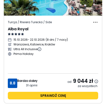
Turcja / Riwiera Turecka / Side
Alba Royal
15.10.2026
- 22.10.2026
(
8 dni / 7 nocy
)
Warszawa, Katowice, Kraków
Ultra All Inclusive
Prima Holiday
9 044
zł
Bardzo dobry
od
8.8
31
opinii
za wszystkich
SPRAWDŹ CENĘ