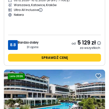
03.12.2026
- 10.12.2026
(
8 dni / 7 nocy
)
Warszawa, Katowice, Kraków
Ultra All Inclusive
Nekera
5 129
zł
Bardzo dobry
od
8.8
31
opinii
za wszystkich
SPRAWDŹ CENĘ
Lato 2026