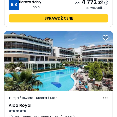
4 772
zł
Bardzo dobry
od
8.8
31
opinii
za wszystkich
SPRAWDŹ CENĘ
Turcja / Riwiera Turecka / Side
Alba Royal