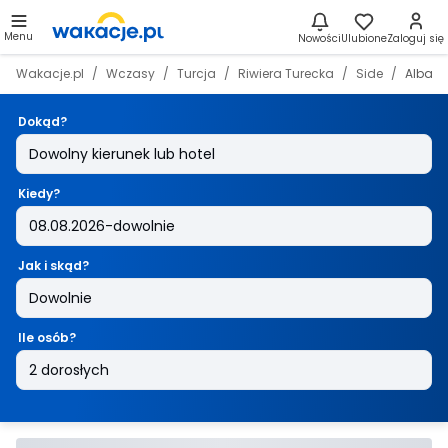
Menu
Nowości
Ulubione
Zaloguj się
Wakacje.pl
Wczasy
Turcja
Riwiera Turecka
Side
Alba R
Dokąd?
Kiedy?
Jak i skąd?
Ile osób?