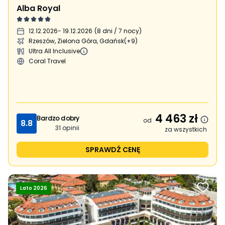
Alba Royal
12.12.2026
- 19.12.2026
(
8 dni / 7 nocy
)
Rzeszów, Zielona Góra, Gdańsk
(+9)
Ultra All Inclusive
Coral Travel
4 463
zł
Bardzo dobry
od
8.8
31
opinii
za wszystkich
SPRAWDŹ CENĘ
Lato 2026