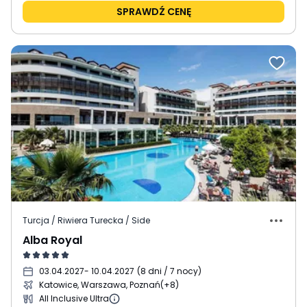
SPRAWDŹ CENĘ
Turcja / Riwiera Turecka / Side
Alba Royal
03.04.2027
- 10.04.2027
(
8 dni / 7 nocy
)
Katowice, Warszawa, Poznań
(+8)
All Inclusive Ultra