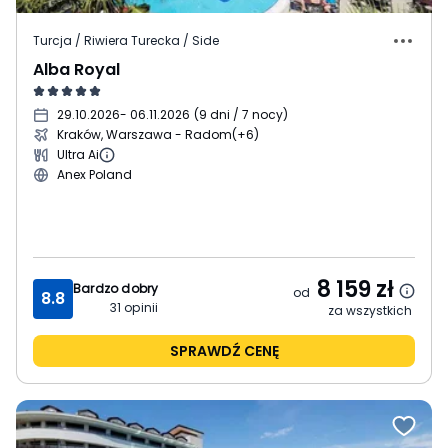
Turcja / Riwiera Turecka / Side
Alba Royal
29.10.2026
- 06.11.2026
(
9 dni / 7 nocy
)
Kraków, Warszawa - Radom
(+6)
Ultra Ai
Anex Poland
8 159
zł
Bardzo dobry
od
8.8
31
opinii
za wszystkich
SPRAWDŹ CENĘ