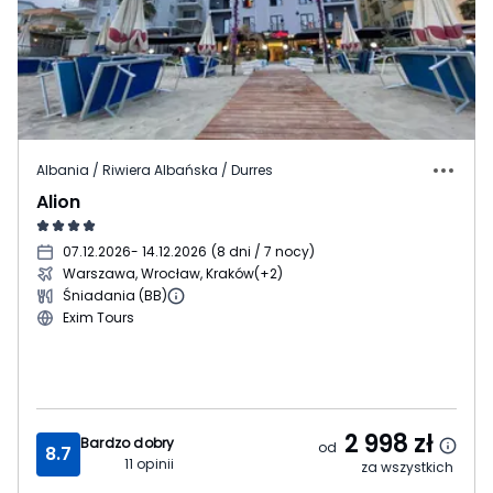
Albania / Riwiera Albańska / Durres
Alion
07.12.2026
- 14.12.2026
(
8 dni / 7 nocy
)
Warszawa, Wrocław, Kraków
(+2)
Śniadania (BB)
Exim Tours
2 998
zł
Bardzo dobry
od
8.7
11
opinii
za wszystkich