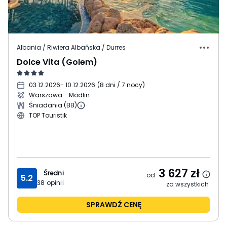
Albania / Riwiera Albańska / Durres
Dolce Vita (Golem)
03.12.2026
- 10.12.2026
(
8 dni / 7 nocy
)
Warszawa - Modlin
Śniadania (BB)
TOP Touristik
3 627
zł
Średni
od
5.2
38
opinii
za wszystkich
SPRAWDŹ CENĘ