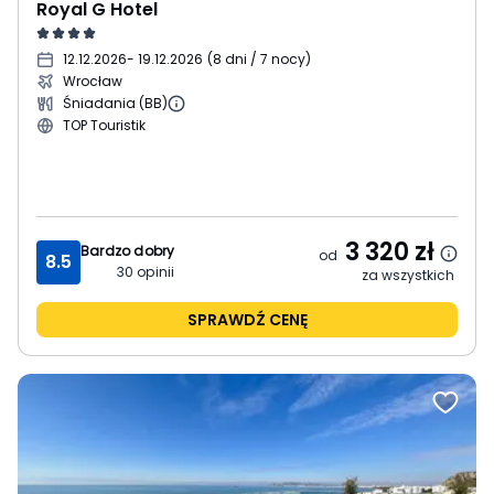
Royal G Hotel
12.12.2026
- 19.12.2026
(
8 dni / 7 nocy
)
Wrocław
Śniadania (BB)
TOP Touristik
3 320
zł
Bardzo dobry
od
8.5
30
opinii
za wszystkich
SPRAWDŹ CENĘ