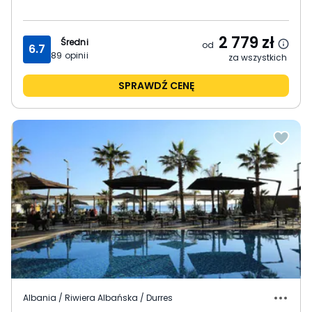
2 779
zł
Średni
od
6.7
89
opinii
za wszystkich
SPRAWDŹ CENĘ
Albania / Riwiera Albańska / Durres