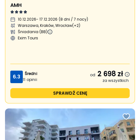
AMH
10.12.2026
- 17.12.2026
(
8 dni / 7 nocy
)
Warszawa, Kraków, Wrocław
(+2)
Śniadania (BB)
Exim Tours
2 698
zł
Średni
od
6.3
11
opinii
za wszystkich
SPRAWDŹ CENĘ