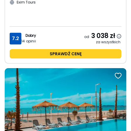
Exim Tours
3 038
zł
Dobry
od
7.2
14
opinii
za wszystkich
SPRAWDŹ CENĘ