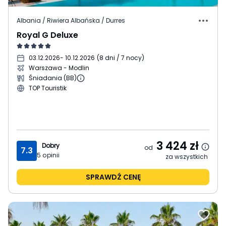
Albania / Riwiera Albańska / Durres
Royal G Deluxe
03.12.2026
- 10.12.2026
(
8 dni / 7 nocy
)
Warszawa - Modlin
Śniadania (BB)
TOP Touristik
3 424
zł
Dobry
od
7.3
5
opinii
za wszystkich
SPRAWDŹ CENĘ