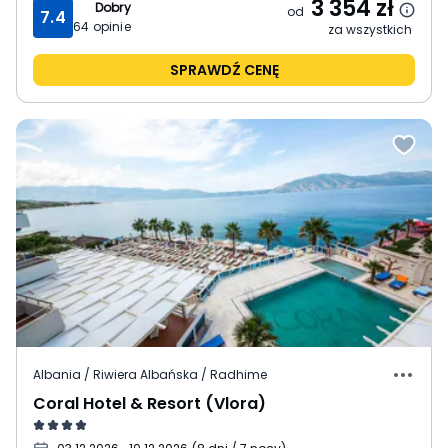
3 354
zł
Dobry
od
7.4
64
opinie
za wszystkich
SPRAWDŹ CENĘ
Albania / Riwiera Albańska / Radhime
Coral Hotel & Resort (Vlora)