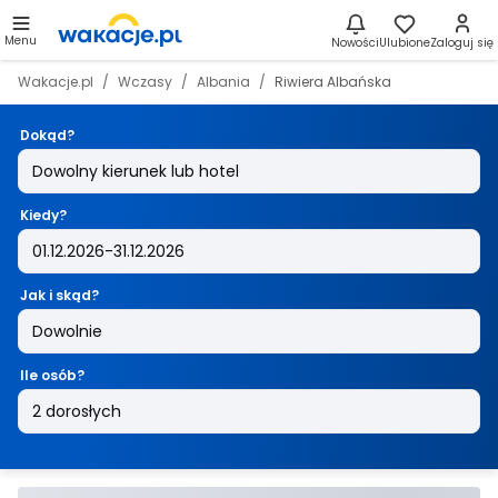
Menu
Nowości
Ulubione
Zaloguj się
Wakacje.pl
Wczasy
Albania
Riwiera Albańska
Dokąd?
Kiedy?
Jak i skąd?
Ile osób?