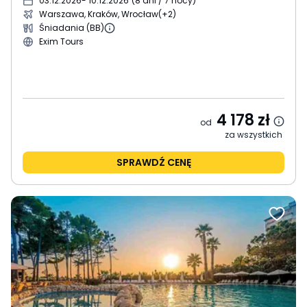
03.12.2026
- 10.12.2026
(
8 dni / 7 nocy
)
Warszawa, Kraków, Wrocław
(+2)
Śniadania (BB)
Exim Tours
4 178
zł
od
za wszystkich
SPRAWDŹ CENĘ