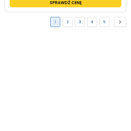
SPRAWDŹ CENĘ
1
2
3
4
5