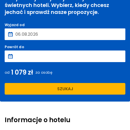
świetnych hoteli. Wybierz, kiedy chcesz
jechać i sprawdź nasze propozycje.
Wyjazd od
Powrót do
1 079 zł
od
za osobę
SZUKAJ
Informacje o hotelu