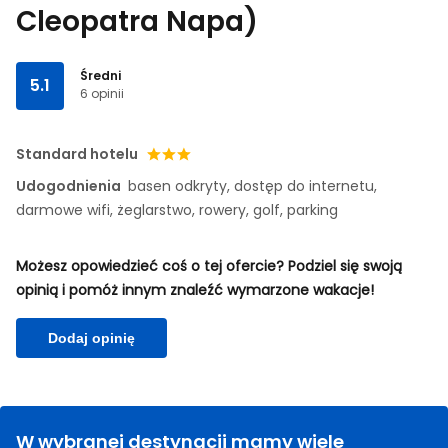
Cleopatra Napa)
Średni
5.1
6 opinii
Standard hotelu
Udogodnienia
basen odkryty, dostęp do internetu,
darmowe wifi, żeglarstwo, rowery, golf, parking
Możesz opowiedzieć coś o tej ofercie? Podziel się swoją
opinią i pomóż innym znaleźć wymarzone wakacje!
Dodaj opinię
W wybranej destynacji mamy wiele