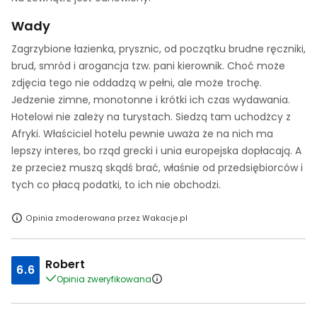
Wady
Zagrzybione łazienka, prysznic, od początku brudne ręczniki,
brud, smród i arogancja tzw. pani kierownik. Choć może
zdjęcia tego nie oddadzą w pełni, ale może trochę.
Jedzenie zimne, monotonne i krótki ich czas wydawania.
Hotelowi nie zależy na turystach. Siedzą tam uchodżcy z
Afryki. Właściciel hotelu pewnie uważa że na nich ma
lepszy interes, bo rząd grecki i unia europejska dopłacają. A
że przecież muszą skądś brać, właśnie od przedsiębiorców i
tych co płacą podatki, to ich nie obchodzi.
Opinia zmoderowana przez Wakacje.pl
Robert
6.6
Opinia zweryfikowana