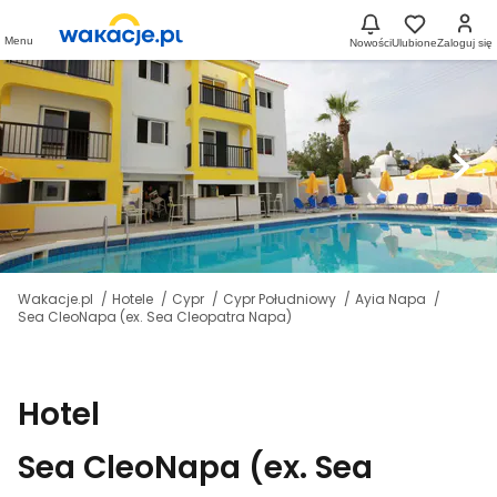
Menu
Nowości
Ulubione
Zaloguj się
Wakacje.pl
Hotele
Cypr
Cypr Południowy
Ayia Napa
Sea CleoNapa (ex. Sea Cleopatra Napa)
Hotel
Sea CleoNapa (ex. Sea