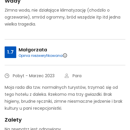
Wady
Zimna woda, nie działające klimatyzację (chodzilo o
ogrzewanie), smród ogromny, bród wszędzie itp itd jedna
wielka tragedia.
Małgorzata
1.7
Opinia niezweryfikowana
Pobyt - Marzec 2023
Para
Moja rada dla tzw. normalnych turystów, trzymać się od
tego hotelu z daleka. Rzekomo ma trzy gwiazdki. Brak
higieny, brudne ręczniki, zimne niesmaczne jedzenie i brak
kultury u pani recepcjonistki.
Zalety
Na zewnątrz jest odnowiony.