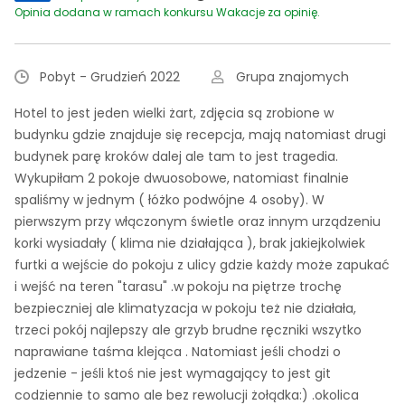
Opinia dodana w ramach konkursu Wakacje za opinię.
Pobyt - Grudzień 2022
Grupa znajomych
Hotel to jest jeden wielki żart, zdjęcia są zrobione w
budynku gdzie znajduje się recepcja, mają natomiast drugi
budynek parę kroków dalej ale tam to jest tragedia.
Wykupiłam 2 pokoje dwuosobowe, natomiast finalnie
spaliśmy w jednym ( łóżko podwójne 4 osoby). W
pierwszym przy włączonym świetle oraz innym urządzeniu
korki wysiadały ( klima nie działająca ), brak jakiejkolwiek
furtki a wejście do pokoju z ulicy gdzie każdy może zapukać
i wejść na teren "tarasu" .w pokoju na piętrze trochę
bezpieczniej ale klimatyzacja w pokoju też nie działała,
trzeci pokój najlepszy ale grzyb brudne ręczniki wszytko
naprawiane taśma klejąca . Natomiast jeśli chodzi o
jedzenie - jeśli ktoś nie jest wymagający to jest git
codziennie to samo ale bez rewolucji żołądka:) .okolica