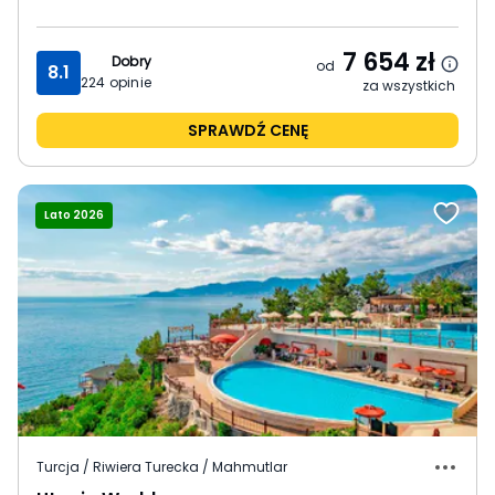
7 654
zł
Dobry
od
8.1
224
opinie
za wszystkich
SPRAWDŹ CENĘ
Lato 2026
Turcja / Riwiera Turecka / Mahmutlar