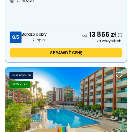
Click&Go
13 866
zł
Bardzo dobry
od
8.5
21
opinii
za wszystkich
SPRAWDŹ CENĘ
Last minute
Lato 2026