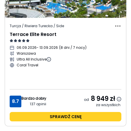
Turcja / Riwiera Turecka / Side
Terrace Elite Resort
06.09.2026
- 13.09.2026
(
8 dni / 7 nocy
)
Warszawa
Ultra All Inclusive
Coral Travel
8 949
zł
Bardzo dobry
od
8.7
137
opinii
za wszystkich
SPRAWDŹ CENĘ