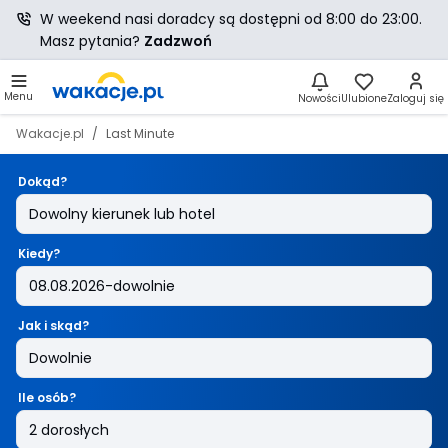
W weekend nasi doradcy są dostępni od 8:00 do 23:00.
Masz pytania?
Zadzwoń
Menu
Nowości
Ulubione
Zaloguj się
Wakacje.pl
Last Minute
Dokąd?
Kiedy?
Jak i skąd?
Ile osób?