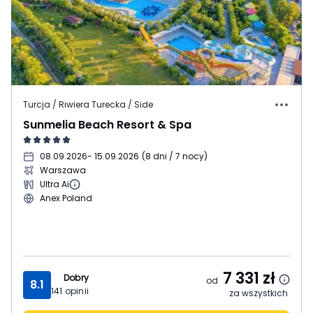
Turcja / Riwiera Turecka / Side
Sunmelia Beach Resort & Spa
08.09.2026
- 15.09.2026
(
8 dni / 7 nocy
)
Warszawa
Ultra Ai
Anex Poland
7 331
zł
Dobry
od
8.1
141
opinii
za wszystkich