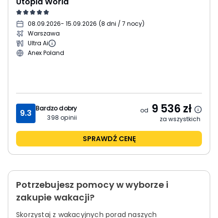
Utopia World
08.09.2026
- 15.09.2026
(
8 dni / 7 nocy
)
Warszawa
Ultra Ai
Anex Poland
9 536
zł
Bardzo dobry
od
9.3
398
opinii
za wszystkich
SPRAWDŹ CENĘ
Potrzebujesz pomocy w wyborze i
zakupie wakacji?
Skorzystaj z wakacyjnych porad naszych