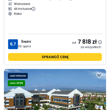
Warszawa
All Inclusive
Itaka
7 818
zł
Średni
od
6.7
113
opinii
za wszystkich
SPRAWDŹ CENĘ
Last minute
Lato 2026