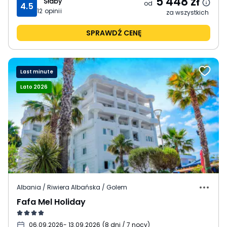
5 448
zł
Słaby
od
4.5
12
opinii
za wszystkich
SPRAWDŹ CENĘ
Last minute
Lato 2026
Albania / Riwiera Albańska / Golem
Fafa Mel Holiday
06.09.2026
- 13.09.2026
(
8 dni / 7 nocy
)