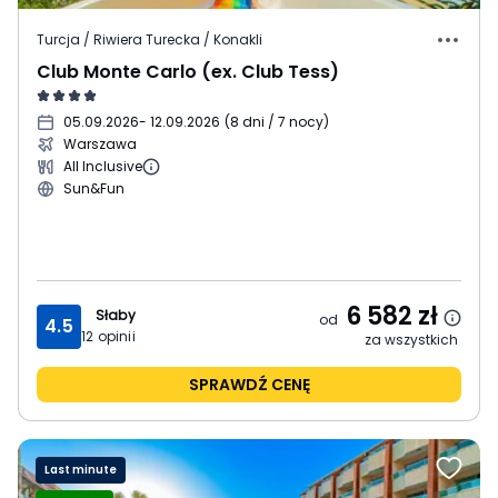
Turcja / Riwiera Turecka / Konakli
Club Monte Carlo (ex. Club Tess)
05.09.2026
- 12.09.2026
(
8 dni / 7 nocy
)
Warszawa
All Inclusive
Sun&Fun
6 582
zł
Słaby
od
4.5
12
opinii
za wszystkich
SPRAWDŹ CENĘ
Last minute