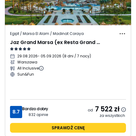
Egipt / Marsa El Alam / Madinat Coraya
Jaz Grand Marsa (ex Resta Grand Resort)
29.08.2026
- 05.09.2026
(
8 dni / 7 nocy
)
Warszawa
All Inclusive
Sun&Fun
7 522
zł
Bardzo dobry
od
8.7
832
opinie
za wszystkich
SPRAWDŹ CENĘ