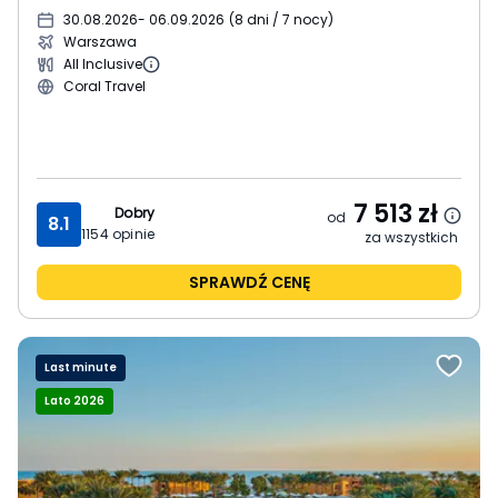
30.08.2026
- 06.09.2026
(
8 dni / 7 nocy
)
Warszawa
All Inclusive
Coral Travel
7 513
zł
Dobry
od
8.1
1154
opinie
za wszystkich
SPRAWDŹ CENĘ
Last minute
Lato 2026