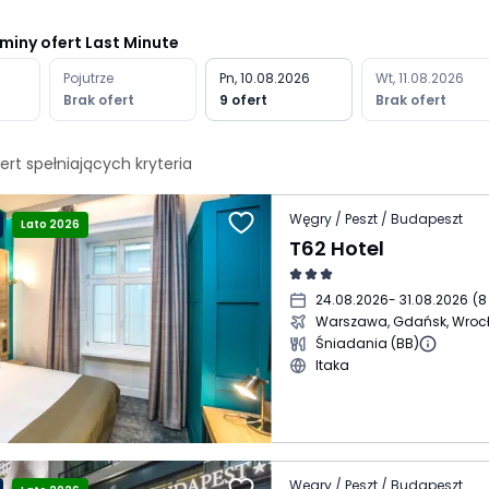
rminy ofert Last Minute
Pojutrze
Pn, 10.08.2026
Wt, 11.08.2026
Brak ofert
9 ofert
Brak ofert
ert spełniających
kryteria
Węgry / Peszt / Budapeszt
Lato 2026
T62 Hotel
24.08.2026
- 31.08.2026
(
8
Warszawa, Gdańsk, Wroc
Śniadania (BB)
Itaka
Węgry / Peszt / Budapeszt