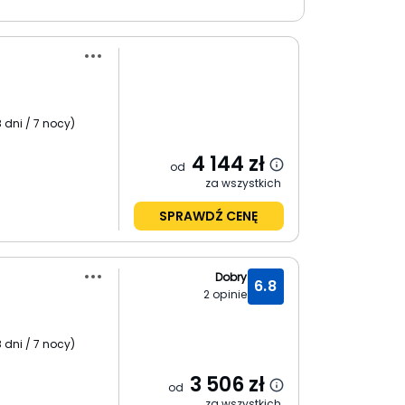
 dni / 7 nocy
)
4 144
zł
od
za wszystkich
SPRAWDŹ CENĘ
Dobry
6.8
2
opinie
)
 dni / 7 nocy
)
3 506
zł
od
za wszystkich