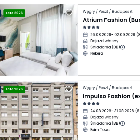
Węgry / Peszt / Budapeszt
Lato 2026
Atrium Fashion (B
26.08.2026
- 02.09.2026
(
8
Dojazd własny
Śniadania (BB)
Nekera
Węgry / Peszt / Budapeszt
Lato 2026
24.08.2026
- 31.08.2026
(
8
Dojazd własny
Śniadania (BB)
Exim Tours