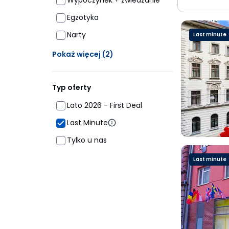
Wypoczynek + zwiedzanie
Egzotyka
Narty
Last minute
Ukrytych opcji: 2
Pokaż więcej
(2)
Typ oferty
Lato 2026 - First Deal
Last Minute
Tylko u nas
Last minute