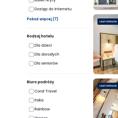
Basen kryty
Dostęp do Internetu
Ukrytych opcji: 7
Pokaż więcej
(7)
Last minute
Rodzaj hotelu
Dla dzieci
Dla dorosłych
Dla seniorów
Biuro podróży
Last minute
Coral Travel
Itaka
Rainbow