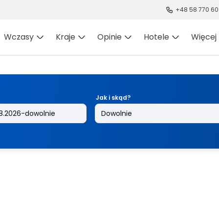
+48 58 770 60
Wczasy
Kraje
Opinie
Hotele
Więcej
Jak i skąd?