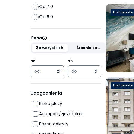
Od 7.0
Last minute
Od 6.0
Cena
Za wszystkich
Średnia za
osobę
od
do
zł
zł
zł
zł
Last minute
Udogodnienia
Blisko plaży
Aquapark/zjeżdżalnie
Basen odkryty