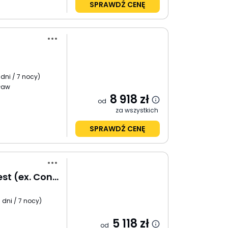
SPRAWDŹ CENĘ
 dni / 7 nocy
)
ław
8 918
zł
od
za wszystkich
SPRAWDŹ CENĘ
Continental Budapest (ex. Continental Zara)
 dni / 7 nocy
)
5 118
zł
od