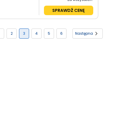
SPRAWDŹ CENĘ
2
3
4
5
6
Następna