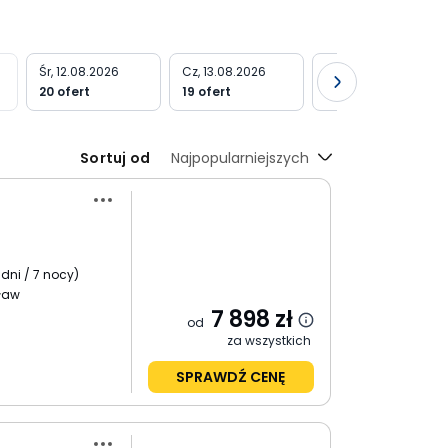
Śr, 12.08.2026
Cz, 13.08.2026
Pt, 14.08.2026
20 ofert
19 ofert
21 ofert
Sortuj od
Najpopularniejszych
 dni / 7 nocy
)
ław
7 898
zł
od
za wszystkich
SPRAWDŹ CENĘ