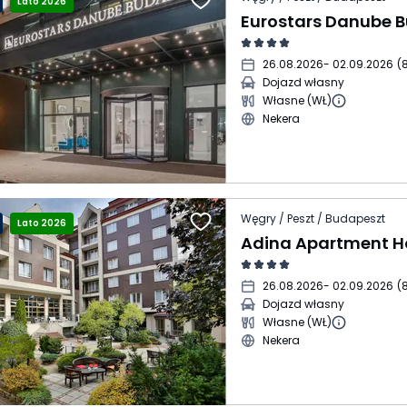
Lato 2026
Eurostars Danube 
26.08.2026
- 02.09.2026
(
8
Dojazd własny
Własne (WŁ)
Nekera
Węgry / Peszt / Budapeszt
Lato 2026
26.08.2026
- 02.09.2026
(
8
Dojazd własny
Własne (WŁ)
Nekera