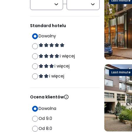
Last minute
Standard hotelu
Dowolny
i więcej
i więcej
Last minute
i więcej
Ocena klientów
Dowolna
Od 9.0
Od 8.0