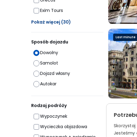
Grecos
Exim Tours
Ukrytych opcji: 30
Pokaż więcej
(30)
Last minute
Sposób dojazdu
Dowolny
Samolot
Dojazd własny
Autokar
Rodzaj podróży
Potrzeb
Wypoczynek
Skorzystaj
Wycieczka objazdowa
Jesteśmy d