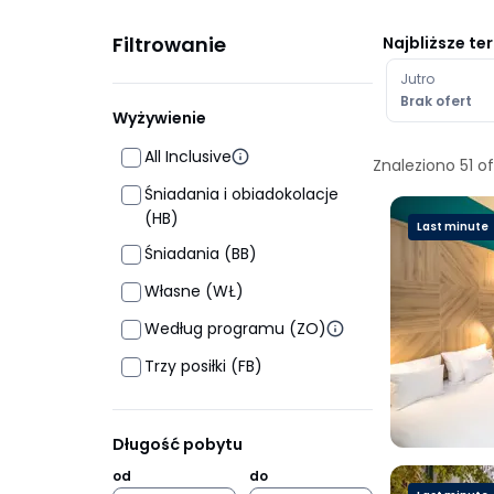
Filtrowanie
Najbliższe te
Jutro
Brak ofert
Wyżywienie
All Inclusive
Znaleziono
51
of
Śniadania i obiadokolacje
(HB)
Last minute
Śniadania (BB)
Własne (WŁ)
Według programu (ZO)
Trzy posiłki (FB)
Długość pobytu
od
do