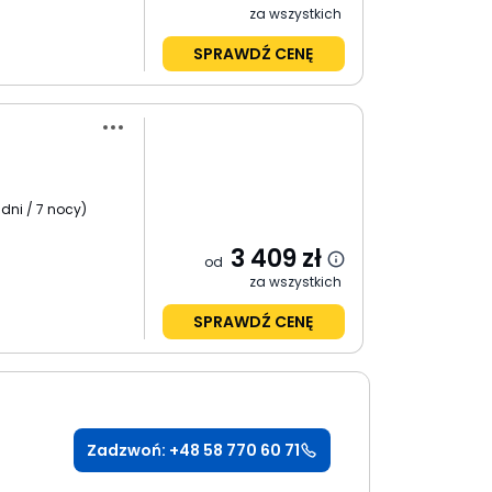
za wszystkich
SPRAWDŹ CENĘ
 dni / 7 nocy
)
3 409
zł
od
za wszystkich
SPRAWDŹ CENĘ
Zadzwoń: +48 58 770 60 71