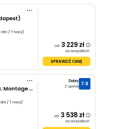
udapest)
 dni / 7 nocy
)
3 229
zł
od
za wszystkich
SPRAWDŹ CENĘ
Dobry
7.9
2
opinie
Impulso Fashion (ex. Montage Fashion)
 dni / 7 nocy
)
3 538
zł
od
za wszystkich