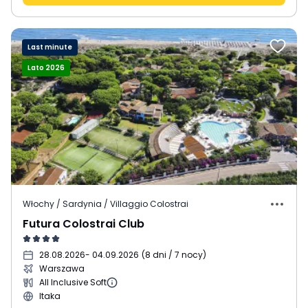
Last minute
Lato 2026
Włochy / Sardynia / Villaggio Colostrai
Futura Colostrai Club
28.08.2026
- 04.09.2026
(
8 dni / 7 nocy
)
Warszawa
All Inclusive Soft
Itaka