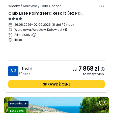
Włochy / Sardynia / Cala Gonone
Club Esse Palmasera Resort (ex Palmasera Village Resort)
26.08.2026
- 02.09.2026
(
8 dni / 7 nocy
)
Warszawa, Wrocław, Katowice
(+1)
All Inclusive
Itaka
7 858
zł
Średni
od
6.3
27
opinii
za wszystkich
SPRAWDŹ CENĘ
Last minute
Lato 2026