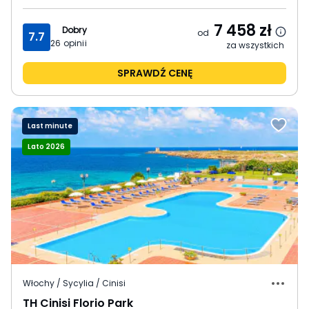
7 458
zł
Dobry
od
7.7
26
opinii
za wszystkich
SPRAWDŹ CENĘ
Last minute
Lato 2026
Włochy / Sycylia / Cinisi
TH Cinisi Florio Park