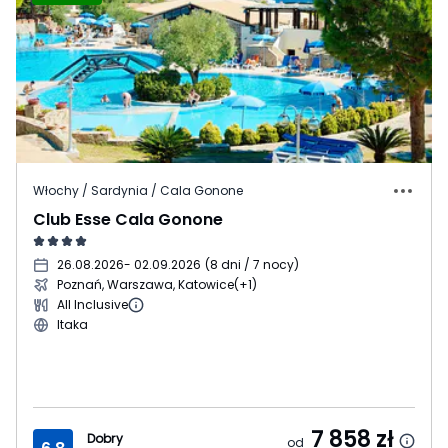
Włochy / Sardynia / Cala Gonone
Club Esse Cala Gonone
26.08.2026
- 02.09.2026
(
8 dni / 7 nocy
)
Poznań, Warszawa, Katowice
(+1)
All Inclusive
Itaka
7 858
zł
Dobry
od