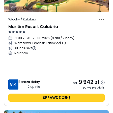
Włochy / Kalabria
Maritim Resort Calabria
12.08.2026
- 20.08.2026
(
9 dni / 7 nocy
)
Warszawa, Gdańsk, Katowice
(+1)
All Inclusive
Rainbow
9 942
zł
Bardzo dobry
od
8.4
2
opinie
za wszystkich
SPRAWDŹ CENĘ