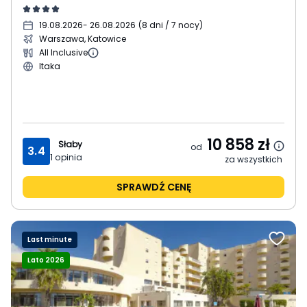
19.08.2026
- 26.08.2026
(
8 dni / 7 nocy
)
Warszawa, Katowice
All Inclusive
Itaka
10 858
zł
Słaby
od
3.4
1
opinia
za wszystkich
SPRAWDŹ CENĘ
Last minute
Lato 2026