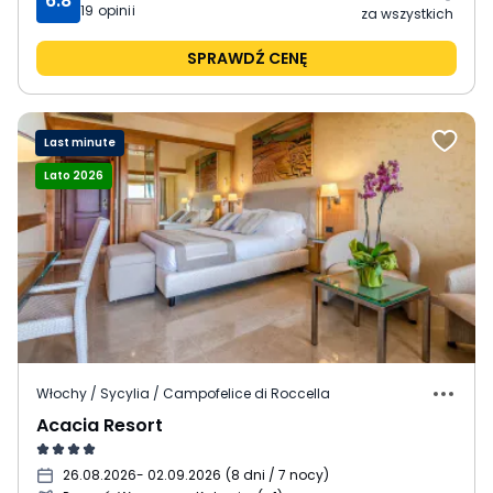
6.8
19
opinii
za wszystkich
SPRAWDŹ CENĘ
Last minute
Lato 2026
Włochy / Sycylia / Campofelice di Roccella
Acacia Resort
26.08.2026
- 02.09.2026
(
8 dni / 7 nocy
)