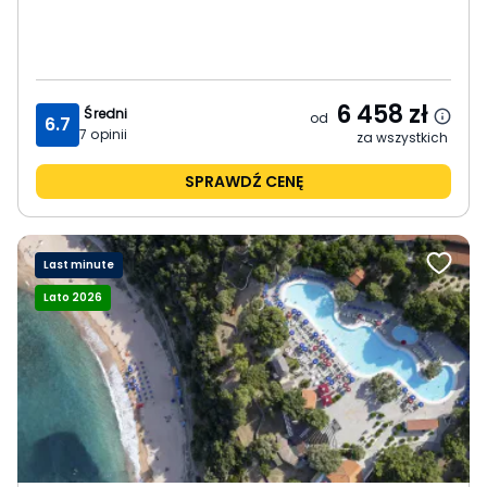
6 458
zł
Średni
od
6.7
7
opinii
za wszystkich
SPRAWDŹ CENĘ
Last minute
Lato 2026