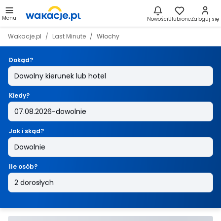
Menu
Nowości
Ulubione
Zaloguj się
Wakacje.pl
Last Minute
Włochy
Dokąd?
Kiedy?
Jak i skąd?
Ile osób?