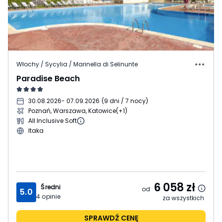
Włochy / Sycylia / Marinella di Selinunte
Paradise Beach
30.08.2026
- 07.09.2026
(
9 dni / 7 nocy
)
Poznań, Warszawa, Katowice
(+1)
All Inclusive Soft
Itaka
6 058
zł
Średni
od
5.0
4
opinie
za wszystkich
SPRAWDŹ CENĘ