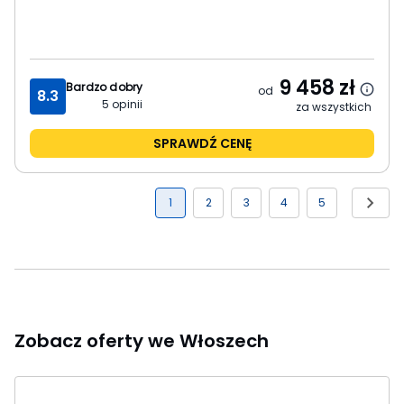
9 458
zł
Bardzo dobry
od
8.3
5
opinii
za wszystkich
SPRAWDŹ CENĘ
1
2
3
4
5
Zobacz oferty we Włoszech