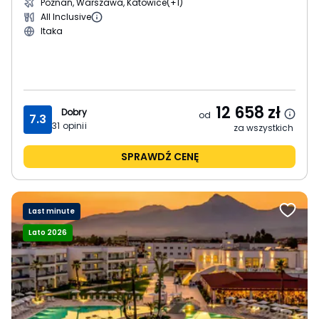
Poznań, Warszawa, Katowice
(+1)
All Inclusive
Itaka
12 658
zł
Dobry
od
7.3
31
opinii
za wszystkich
SPRAWDŹ CENĘ
Last minute
Lato 2026