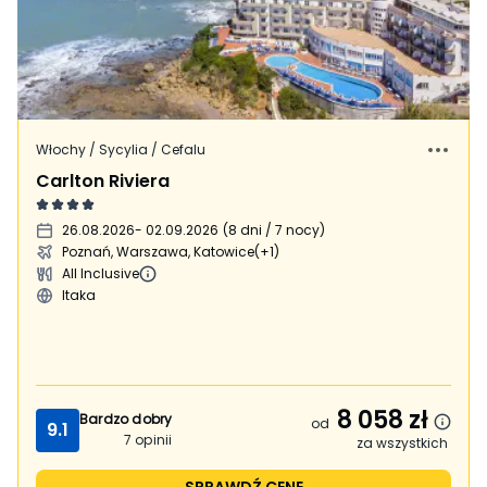
Włochy / Sycylia / Cefalu
Carlton Riviera
26.08.2026
- 02.09.2026
(
8 dni / 7 nocy
)
Poznań, Warszawa, Katowice
(+1)
All Inclusive
Itaka
8 058
zł
Bardzo dobry
od
9.1
7
opinii
za wszystkich