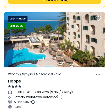
SPRAWDŹ CENĘ
Last minute
Lato 2026
Włochy / Sycylia / Mazara del Vallo
Hopps
30.08.2026
- 07.09.2026
(
9 dni / 7 nocy
)
Poznań, Warszawa, Katowice
(+1)
All Inclusive
Itaka