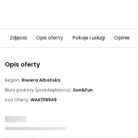
Zdjęcia
Opis oferty
Pokoje i usługi
Opinie (5
Opis oferty
Region:
Riwiera Albańska
Biuro podróży (przedsiębiorca):
Sun&Fun
Kod Oferty:
WAK
1119949