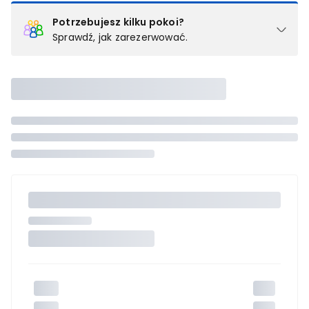
Potrzebujesz kilku pokoi?
Sprawdź, jak zarezerwować.
Podział na pokoje
Powyżej wybierasz liczbę osób, które będą zakwaterowane w 1
pokoju (lub apartamencie, willi itd.). Wybierz jedną z ofert z listy
i zarezerwuj ją. Zrób oddzielne rezerwacje dla każdego
kolejnego pokoju lub
skontaktuj się z nami,
by złożyć
zamówienie u naszego doradcy.
Maksymalna liczba uczestników
Jeśli nie możesz dodać kolejnych osób, osiągnąłeś(-aś)
maksymalny limit dla 1 pokoju.