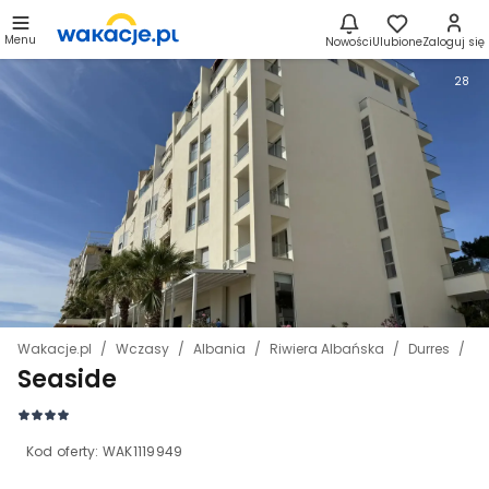
Menu
Nowości
Ulubione
Zaloguj się
28
Wakacje.pl
Wczasy
Albania
Riwiera Albańska
Durres
S
Seaside
Kod oferty:
WAK1119949