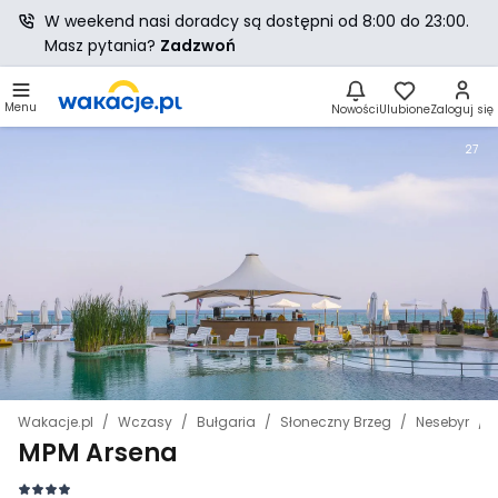
W weekend nasi doradcy są dostępni od 8:00 do 23:00.
Masz pytania?
Zadzwoń
Menu
Nowości
Ulubione
Zaloguj się
27
Wakacje.pl
Wczasy
Bułgaria
Słoneczny Brzeg
Nesebyr
MPM Arsena