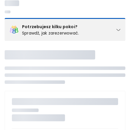
Potrzebujesz kilku pokoi?
Sprawdź, jak zarezerwować.
Podział na pokoje
Powyżej wybierasz liczbę osób, które będą zakwaterowane w 1
pokoju (lub apartamencie, willi itd.). Wybierz jedną z ofert z listy
i zarezerwuj ją. Zrób oddzielne rezerwacje dla każdego
kolejnego pokoju lub
skontaktuj się z nami,
by złożyć
zamówienie u naszego doradcy.
Maksymalna liczba uczestników
Jeśli nie możesz dodać kolejnych osób, osiągnąłeś(-aś)
maksymalny limit dla 1 pokoju.