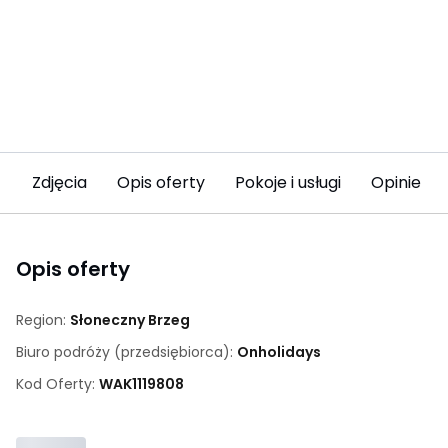
Zdjęcia
Opis oferty
Pokoje i usługi
Opinie (5
Opis oferty
Region:
Słoneczny Brzeg
Biuro podróży (przedsiębiorca):
Onholidays
Kod Oferty:
WAK
1119808