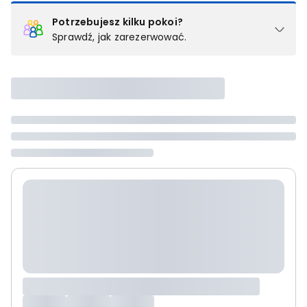
Potrzebujesz kilku pokoi?
Sprawdź, jak zarezerwować.
Podział na pokoje
Powyżej wybierasz liczbę osób, które będą zakwaterowane w 1
pokoju (lub apartamencie, willi itd.). Wybierz jedną z ofert z listy
i zarezerwuj ją. Zrób oddzielne rezerwacje dla każdego
kolejnego pokoju lub
skontaktuj się z nami,
by złożyć
zamówienie u naszego doradcy.
Maksymalna liczba uczestników
Jeśli nie możesz dodać kolejnych osób, osiągnąłeś(-aś)
maksymalny limit dla 1 pokoju.