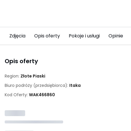
Zdjęcia
Opis oferty
Pokoje i usługi
Opinie (8
Opis oferty
Region:
Złote Piaski
Biuro podróży (przedsiębiorca):
Itaka
Kod Oferty:
WAK
466860