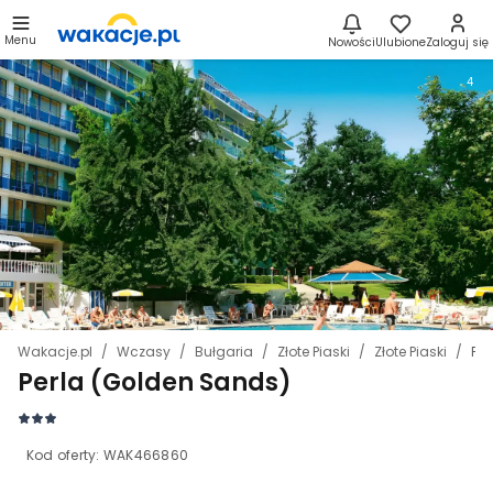
Menu
Nowości
Ulubione
Zaloguj się
4
Wakacje.pl
Wczasy
Bułgaria
Złote Piaski
Złote Piaski
Per
Perla (Golden Sands)
Kod oferty:
WAK466860