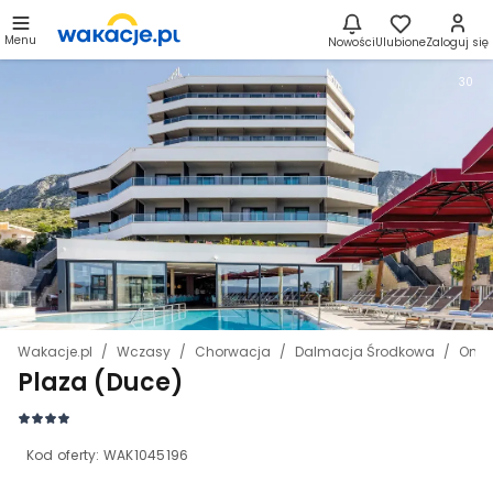
Menu
Nowości
Ulubione
Zaloguj się
30
Wakacje.pl
Wczasy
Chorwacja
Dalmacja Środkowa
Omi
Plaza (Duce)
Kod oferty:
WAK1045196