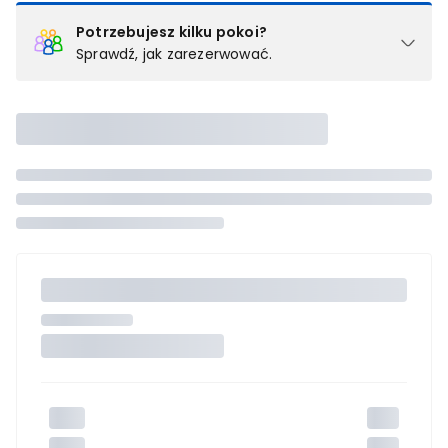
Potrzebujesz kilku pokoi?
Sprawdź, jak zarezerwować.
Podział na pokoje
Powyżej wybierasz liczbę osób, które będą zakwaterowane w 1
pokoju (lub apartamencie, willi itd.). Wybierz jedną z ofert z listy
i zarezerwuj ją. Zrób oddzielne rezerwacje dla każdego
kolejnego pokoju lub
skontaktuj się z nami,
by złożyć
zamówienie u naszego doradcy.
Maksymalna liczba uczestników
Jeśli nie możesz dodać kolejnych osób, osiągnąłeś(-aś)
maksymalny limit dla 1 pokoju.