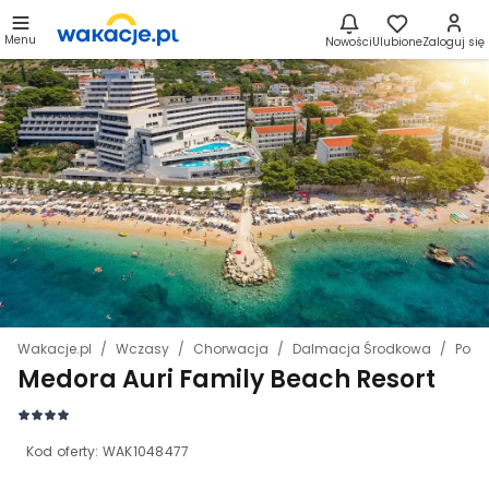
Menu
Nowości
Ulubione
Zaloguj się
41
Wakacje.pl
Wczasy
Chorwacja
Dalmacja Środkowa
Podg
Medora Auri Family Beach Resort
Kod oferty:
WAK1048477