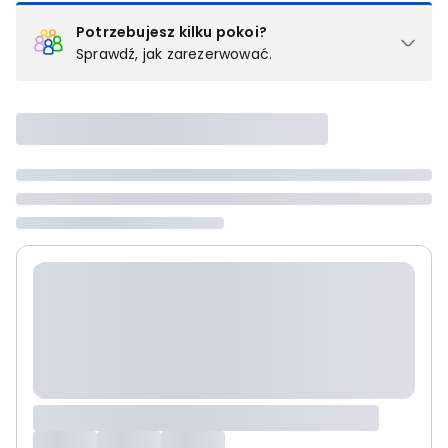
Potrzebujesz kilku pokoi?
Sprawdź, jak zarezerwować.
Podział na pokoje
Powyżej wybierasz liczbę osób, które będą zakwaterowane w 1
pokoju (lub apartamencie, willi itd.). Wybierz jedną z ofert z listy
i zarezerwuj ją. Zrób oddzielne rezerwacje dla każdego
kolejnego pokoju lub
skontaktuj się z nami,
by złożyć
zamówienie u naszego doradcy.
Maksymalna liczba uczestników
Jeśli nie możesz dodać kolejnych osób, osiągnąłeś(-aś)
maksymalny limit dla 1 pokoju.