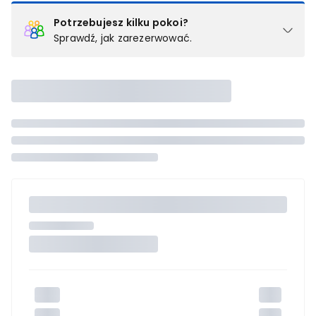
Potrzebujesz kilku pokoi?
Sprawdź, jak zarezerwować.
Podział na pokoje
Powyżej wybierasz liczbę osób, które będą zakwaterowane w 1
pokoju (lub apartamencie, willi itd.). Wybierz jedną z ofert z listy
i zarezerwuj ją. Zrób oddzielne rezerwacje dla każdego
kolejnego pokoju lub
skontaktuj się z nami,
by złożyć
zamówienie u naszego doradcy.
Maksymalna liczba uczestników
Jeśli nie możesz dodać kolejnych osób, osiągnąłeś(-aś)
maksymalny limit dla 1 pokoju.