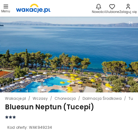
Menu
Nowości
Ulubione
Zaloguj się
24
Wakacje.pl
Wczasy
Chorwacja
Dalmacja Środkowa
Tuce
Bluesun Neptun (Tucepi)
Kod oferty:
WAK949234