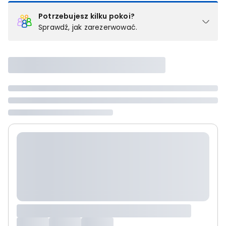
Potrzebujesz kilku pokoi?
Sprawdź, jak zarezerwować.
Podział na pokoje
Powyżej wybierasz liczbę osób, które będą zakwaterowane w 1
pokoju (lub apartamencie, willi itd.). Wybierz jedną z ofert z listy
i zarezerwuj ją. Zrób oddzielne rezerwacje dla każdego
kolejnego pokoju lub
skontaktuj się z nami,
by złożyć
zamówienie u naszego doradcy.
Maksymalna liczba uczestników
Jeśli nie możesz dodać kolejnych osób, osiągnąłeś(-aś)
maksymalny limit dla 1 pokoju.