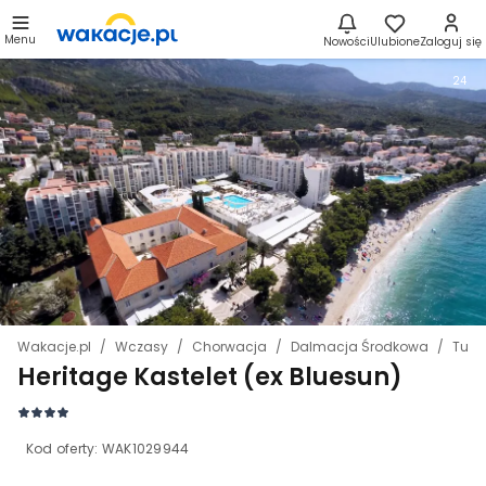
Menu
Nowości
Ulubione
Zaloguj się
24
Wakacje.pl
Wczasy
Chorwacja
Dalmacja Środkowa
Tuce
Heritage Kastelet (ex Bluesun)
Kod oferty:
WAK1029944