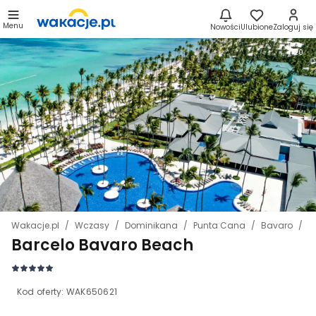
Menu
Nowości
Ulubione
Zaloguj się
20
Wakacje.pl
Wczasy
Dominikana
Punta Cana
Bavaro
B
Barcelo Bavaro Beach
Kod oferty:
WAK650621