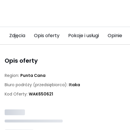
Zdjęcia
Opis oferty
Pokoje i usługi
Opinie (6
Opis oferty
Region:
Punta Cana
Biuro podróży (przedsiębiorca):
Itaka
Kod Oferty:
WAK
650621