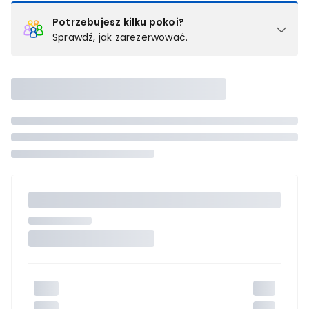
Potrzebujesz kilku pokoi?
Sprawdź, jak zarezerwować.
Podział na pokoje
Powyżej wybierasz liczbę osób, które będą zakwaterowane w 1
pokoju (lub apartamencie, willi itd.). Wybierz jedną z ofert z listy
i zarezerwuj ją. Zrób oddzielne rezerwacje dla każdego
kolejnego pokoju lub
skontaktuj się z nami,
by złożyć
zamówienie u naszego doradcy.
Maksymalna liczba uczestników
Jeśli nie możesz dodać kolejnych osób, osiągnąłeś(-aś)
maksymalny limit dla 1 pokoju.