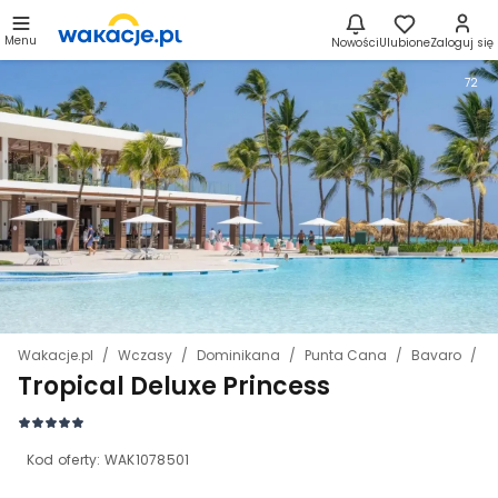
Menu
Nowości
Ulubione
Zaloguj się
72
Wakacje.pl
Wczasy
Dominikana
Punta Cana
Bavaro
T
Tropical Deluxe Princess
Kod oferty:
WAK1078501