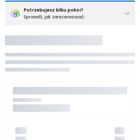
Potrzebujesz kilku pokoi?
Sprawdź, jak zarezerwować.
Podział na pokoje
Powyżej wybierasz liczbę osób, które będą zakwaterowane w 1
pokoju (lub apartamencie, willi itd.). Wybierz jedną z ofert z listy
i zarezerwuj ją. Zrób oddzielne rezerwacje dla każdego
kolejnego pokoju lub
skontaktuj się z nami,
by złożyć
zamówienie u naszego doradcy.
Maksymalna liczba uczestników
Jeśli nie możesz dodać kolejnych osób, osiągnąłeś(-aś)
maksymalny limit dla 1 pokoju.