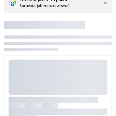
Potrzebujesz kilku pokoi?
Sprawdź, jak zarezerwować.
Podział na pokoje
Powyżej wybierasz liczbę osób, które będą zakwaterowane w 1
pokoju (lub apartamencie, willi itd.). Wybierz jedną z ofert z listy
i zarezerwuj ją. Zrób oddzielne rezerwacje dla każdego
kolejnego pokoju lub
skontaktuj się z nami,
by złożyć
zamówienie u naszego doradcy.
Maksymalna liczba uczestników
Jeśli nie możesz dodać kolejnych osób, osiągnąłeś(-aś)
maksymalny limit dla 1 pokoju.