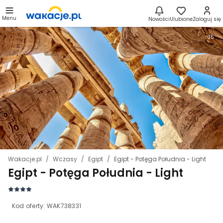
Menu
Nowości
Ulubione
Zaloguj się
35
Wakacje.pl
Wczasy
Egipt
Egipt - Potęga Południa - Light
Egipt - Potęga Południa - Light
Kod oferty:
WAK738331