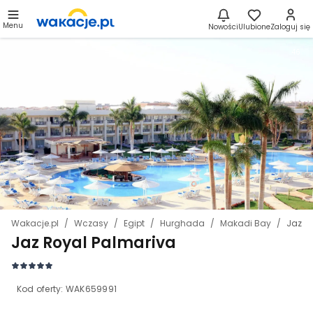
Menu
Nowości
Ulubione
Zaloguj się
46
Wakacje.pl
Wczasy
Egipt
Hurghada
Makadi Bay
Jaz R
Jaz Royal Palmariva
Kod oferty:
WAK659991