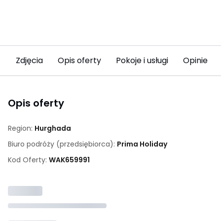
Zdjęcia
Opis oferty
Pokoje i usługi
Opinie (4
Opis oferty
Region:
Hurghada
Biuro podróży (przedsiębiorca):
Prima Holiday
Kod Oferty:
WAK
659991