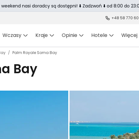
 weekend nasi doradcy są dostępni! ⬇️ Zadzwoń ⬇️ od 8:00 do 23:0
+48 58 770 60
Wczasy
Kraje
Opinie
Hotele
Więcej
Bay
Palm Royale Soma Bay
ma Bay