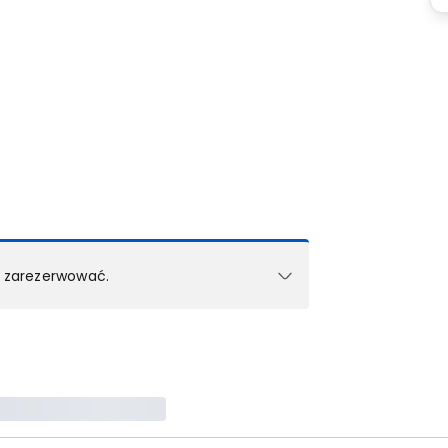
k zarezerwować.
e w 1 pokoju (lub apartamencie, willi itd.).
zielne rezerwacje dla każdego kolejnego pokoju
zego doradcy.
ś) maksymalny limit dla 1 pokoju.