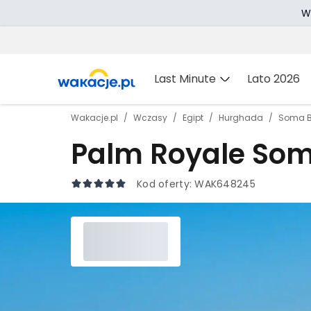
W
Last Minute
Lato 2026
Wakacje.pl
Wczasy
Egipt
Hurghada
Soma 
Palm Royale So
Kod oferty:
WAK648245