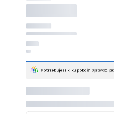
Potrzebujesz kilku pokoi?
Sprawdź, ja
Podział na pokoje
Powyżej wybierasz liczbę osób, które będą zakwaterowan
Wybierz jedną z ofert z listy i zarezerwuj ją. Zrób odd
lub
skontaktuj się z nami,
by złożyć zamówienie u nas
Maksymalna liczba uczestników
Jeśli nie możesz dodać kolejnych osób, osiągnąłeś(-a