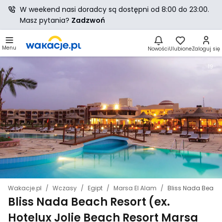
W weekend nasi doradcy są dostępni od 8:00 do 23:00.
Masz pytania?
Zadzwoń
Menu
Nowości
Ulubione
Zaloguj się
19
Wakacje.pl
Wczasy
Egipt
Marsa El Alam
Bliss Nada Beach 
Bliss Nada Beach Resort (ex.
Hotelux Jolie Beach Resort Marsa