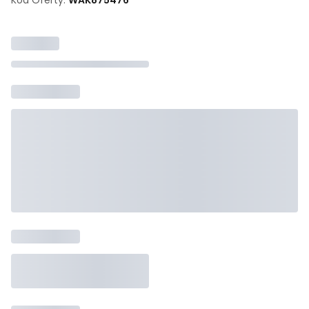
Kod Oferty:
WAK
875476