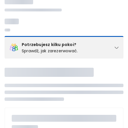
Potrzebujesz kilku pokoi?
Sprawdź, jak zarezerwować.
Podział na pokoje
Powyżej wybierasz liczbę osób, które będą zakwaterowane w 1
pokoju (lub apartamencie, willi itd.). Wybierz jedną z ofert z listy
i zarezerwuj ją. Zrób oddzielne rezerwacje dla każdego
kolejnego pokoju lub
skontaktuj się z nami,
by złożyć
zamówienie u naszego doradcy.
Maksymalna liczba uczestników
Jeśli nie możesz dodać kolejnych osób, osiągnąłeś(-aś)
maksymalny limit dla 1 pokoju.