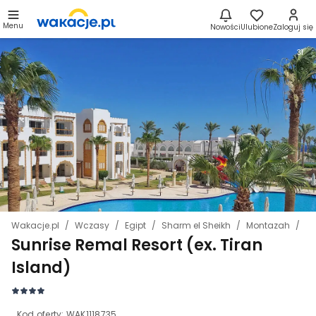
Menu
Nowości
Ulubione
Zaloguj się
31
Wakacje.pl
Wczasy
Egipt
Sharm el Sheikh
Montazah
Su
Sunrise Remal Resort (ex. Tiran
Island)
Kod oferty:
WAK1118735