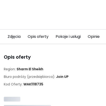
Zdjęcia
Opis oferty
Pokoje i usługi
Opinie (4
Opis oferty
Region:
Sharm El Sheikh
Biuro podróży (przedsiębiorca):
Join UP
Kod Oferty:
WAK
1118735