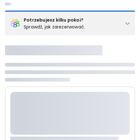
Potrzebujesz kilku pokoi?
Sprawdź, jak zarezerwować.
Podział na pokoje
Powyżej wybierasz liczbę osób, które będą zakwaterowane w 1
pokoju (lub apartamencie, willi itd.). Wybierz jedną z ofert z listy
i zarezerwuj ją. Zrób oddzielne rezerwacje dla każdego
kolejnego pokoju lub
skontaktuj się z nami,
by złożyć
zamówienie u naszego doradcy.
Maksymalna liczba uczestników
Jeśli nie możesz dodać kolejnych osób, osiągnąłeś(-aś)
maksymalny limit dla 1 pokoju.