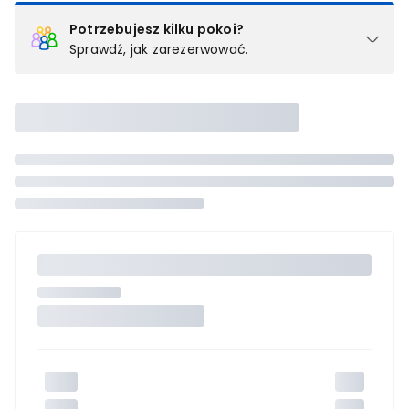
Potrzebujesz kilku pokoi?
Sprawdź, jak zarezerwować.
Podział na pokoje
Powyżej wybierasz liczbę osób, które będą zakwaterowane w 1
pokoju (lub apartamencie, willi itd.). Wybierz jedną z ofert z listy
i zarezerwuj ją. Zrób oddzielne rezerwacje dla każdego
kolejnego pokoju lub
skontaktuj się z nami,
by złożyć
zamówienie u naszego doradcy.
Maksymalna liczba uczestników
Jeśli nie możesz dodać kolejnych osób, osiągnąłeś(-aś)
maksymalny limit dla 1 pokoju.