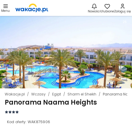
Menu
Nowości
Ulubione
Zaloguj się
25
Wakacje.pl
Wczasy
Egipt
Sharm el Sheikh
Panorama Naam
Panorama Naama Heights
Kod oferty:
WAK875906