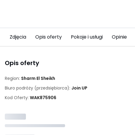
Zdjęcia
Opis oferty
Pokoje i usługi
Opinie (5
Opis oferty
Region:
Sharm El Sheikh
Biuro podróży (przedsiębiorca):
Join UP
Kod Oferty:
WAK
875906