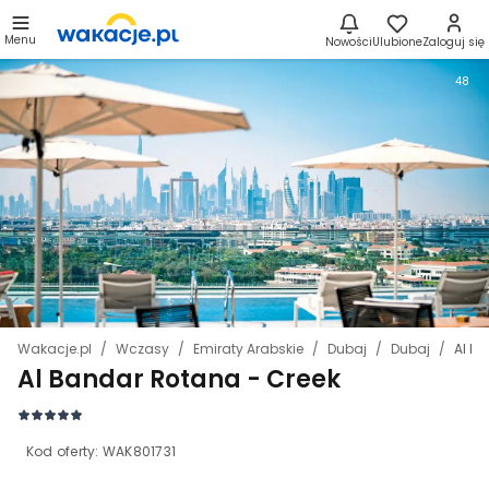
Menu
Nowości
Ulubione
Zaloguj się
48
Wakacje.pl
Wczasy
Emiraty Arabskie
Dubaj
Dubaj
Al B
Al Bandar Rotana - Creek
Kod oferty:
WAK801731