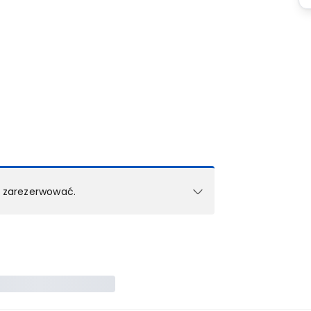
k zarezerwować.
e w 1 pokoju (lub apartamencie, willi itd.).
zielne rezerwacje dla każdego kolejnego pokoju
zego doradcy.
ś) maksymalny limit dla 1 pokoju.