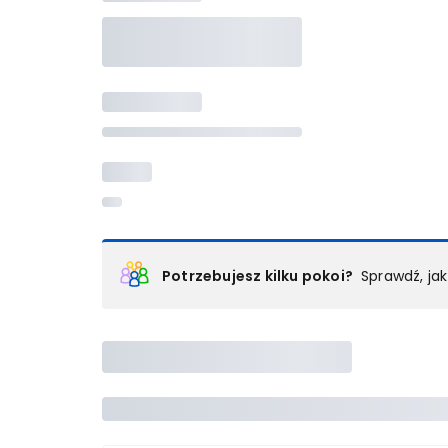
Potrzebujesz kilku pokoi?
Sprawdź, ja
Podział na pokoje
Powyżej wybierasz liczbę osób, które będą zakwaterowan
Wybierz jedną z ofert z listy i zarezerwuj ją. Zrób odd
lub
skontaktuj się z nami,
by złożyć zamówienie u nas
Maksymalna liczba uczestników
Jeśli nie możesz dodać kolejnych osób, osiągnąłeś(-a