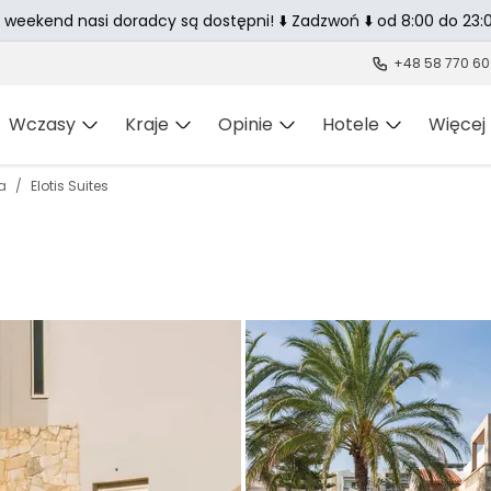
 weekend nasi doradcy są dostępni! ⬇️ Zadzwoń ⬇️ od 8:00 do 23:0
+48 58 770 60
Wczasy
Kraje
Opinie
Hotele
Więcej
a
Elotis Suites