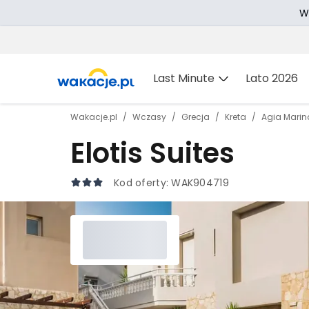
W
Last Minute
Lato 2026
Wakacje.pl
Wczasy
Grecja
Kreta
Agia Marin
Elotis Suites
Kod oferty:
WAK904719