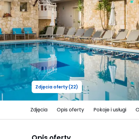
Zdjęcia oferty (22)
Zdjęcia
Opis oferty
Pokoje i usługi
O
Opis oferty