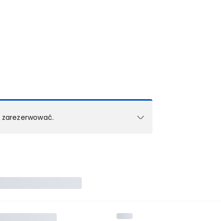
k zarezerwować.
e w 1 pokoju (lub apartamencie, willi itd.).
zielne rezerwacje dla każdego kolejnego pokoju
zego doradcy.
ś) maksymalny limit dla 1 pokoju.