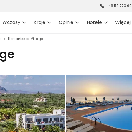
+48 58 770 60
Wczasy
Kraje
Opinie
Hotele
Więcej
s
Hersonissos Village
age