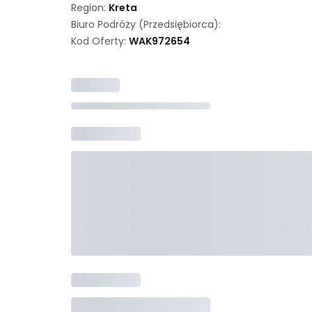
Region:
Kreta
Biuro Podróży (przedsiębiorca):
Kod Oferty:
WAK
972654