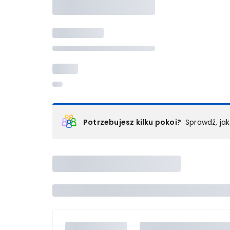
Potrzebujesz kilku pokoi?
Sprawdź, ja
Podział na pokoje
Powyżej wybierasz liczbę osób, które będą zakwaterowan
Wybierz jedną z ofert z listy i zarezerwuj ją. Zrób odd
lub
skontaktuj się z nami,
by złożyć zamówienie u nas
Maksymalna liczba uczestników
Jeśli nie możesz dodać kolejnych osób, osiągnąłeś(-a