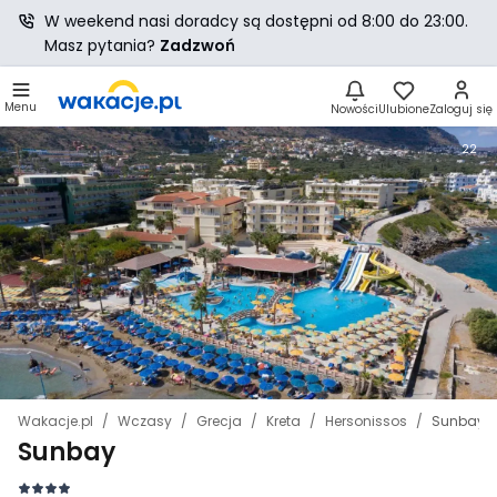
W weekend nasi doradcy są dostępni od 8:00 do 23:00.
Masz pytania?
Zadzwoń
Menu
Nowości
Ulubione
Zaloguj się
22
Wakacje.pl
Wczasy
Grecja
Kreta
Hersonissos
Sunbay
Sunbay