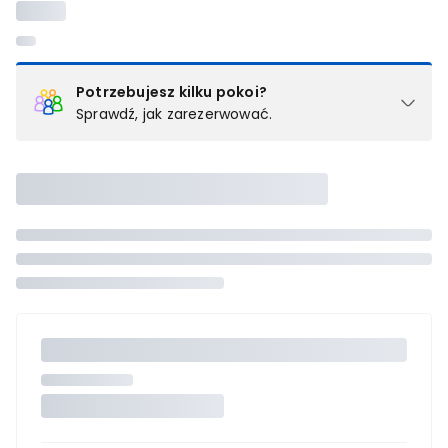
Potrzebujesz kilku pokoi?
Sprawdź, jak zarezerwować.
Podział na pokoje
Powyżej wybierasz liczbę osób, które będą zakwaterowane w 1
pokoju (lub apartamencie, willi itd.). Wybierz jedną z ofert z listy
i zarezerwuj ją. Zrób oddzielne rezerwacje dla każdego
kolejnego pokoju lub
skontaktuj się z nami,
by złożyć
zamówienie u naszego doradcy.
Maksymalna liczba uczestników
Jeśli nie możesz dodać kolejnych osób, osiągnąłeś(-aś)
maksymalny limit dla 1 pokoju.