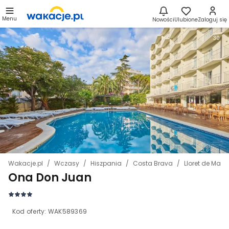
Menu
Nowości
Ulubione
Zaloguj się
30
Wakacje.pl
Wczasy
Hiszpania
Costa Brava
Lloret de Mar
Ona Don Juan
Kod oferty:
WAK589369