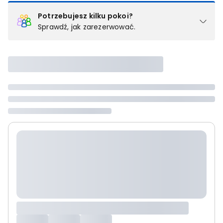
Potrzebujesz kilku pokoi?
Sprawdź, jak zarezerwować.
Podział na pokoje
Powyżej wybierasz liczbę osób, które będą zakwaterowane w 1
pokoju (lub apartamencie, willi itd.). Wybierz jedną z ofert z listy
i zarezerwuj ją. Zrób oddzielne rezerwacje dla każdego
kolejnego pokoju lub
skontaktuj się z nami,
by złożyć
zamówienie u naszego doradcy.
Maksymalna liczba uczestników
Jeśli nie możesz dodać kolejnych osób, osiągnąłeś(-aś)
maksymalny limit dla 1 pokoju.