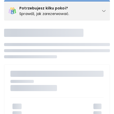
Potrzebujesz kilku pokoi?
Sprawdź, jak zarezerwować.
Podział na pokoje
Powyżej wybierasz liczbę osób, które będą zakwaterowane w 1
pokoju (lub apartamencie, willi itd.). Wybierz jedną z ofert z listy
i zarezerwuj ją. Zrób oddzielne rezerwacje dla każdego
kolejnego pokoju lub
skontaktuj się z nami,
by złożyć
zamówienie u naszego doradcy.
Maksymalna liczba uczestników
Jeśli nie możesz dodać kolejnych osób, osiągnąłeś(-aś)
maksymalny limit dla 1 pokoju.