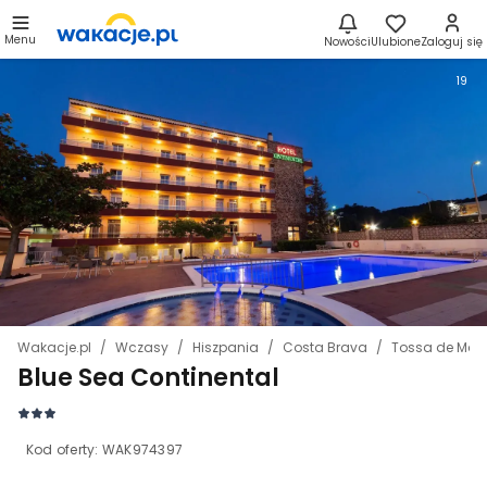
Menu
Nowości
Ulubione
Zaloguj się
19
Wakacje.pl
Wczasy
Hiszpania
Costa Brava
Tossa de Mar
Blue Sea Continental
Kod oferty:
WAK974397