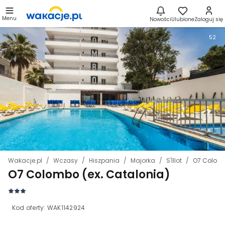
Menu
Nowości
Ulubione
Zaloguj się
52
Wakacje.pl
Wczasy
Hiszpania
Majorka
S'Illot
O7 Colomb
O7 Colombo (ex. Catalonia)
Kod oferty:
WAK1142924