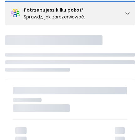
Potrzebujesz kilku pokoi?
Sprawdź, jak zarezerwować.
Podział na pokoje
Powyżej wybierasz liczbę osób, które będą zakwaterowane w 1
pokoju (lub apartamencie, willi itd.). Wybierz jedną z ofert z listy
i zarezerwuj ją. Zrób oddzielne rezerwacje dla każdego
kolejnego pokoju lub
skontaktuj się z nami,
by złożyć
zamówienie u naszego doradcy.
Maksymalna liczba uczestników
Jeśli nie możesz dodać kolejnych osób, osiągnąłeś(-aś)
maksymalny limit dla 1 pokoju.