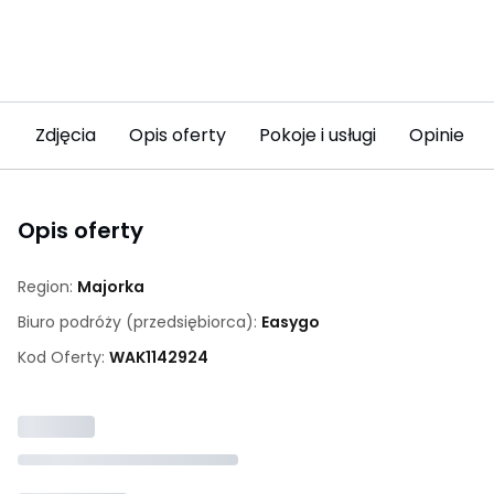
Zdjęcia
Opis oferty
Pokoje i usługi
Opinie (9
Opis oferty
Region:
Majorka
Biuro podróży (przedsiębiorca):
Easygo
Kod Oferty:
WAK
1142924