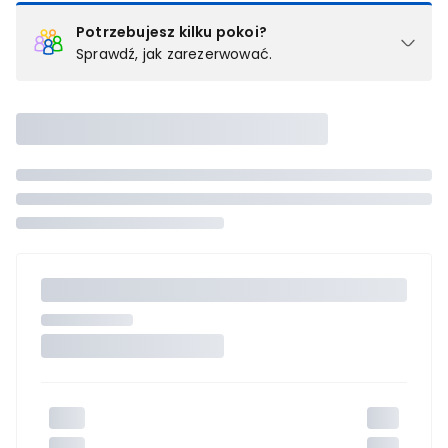
Potrzebujesz kilku pokoi?
Sprawdź, jak zarezerwować.
Podział na pokoje
Powyżej wybierasz liczbę osób, które będą zakwaterowane w 1
pokoju (lub apartamencie, willi itd.). Wybierz jedną z ofert z listy
i zarezerwuj ją. Zrób oddzielne rezerwacje dla każdego
kolejnego pokoju lub
skontaktuj się z nami,
by złożyć
zamówienie u naszego doradcy.
Maksymalna liczba uczestników
Jeśli nie możesz dodać kolejnych osób, osiągnąłeś(-aś)
maksymalny limit dla 1 pokoju.