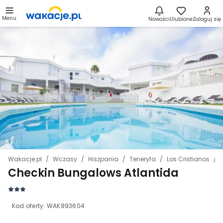
Menu
Nowości
Ulubione
Zaloguj się
45
Wakacje.pl
Wczasy
Hiszpania
Teneryfa
Los Cristianos
Checkin Bungalows Atlantida
Kod oferty:
WAK893604