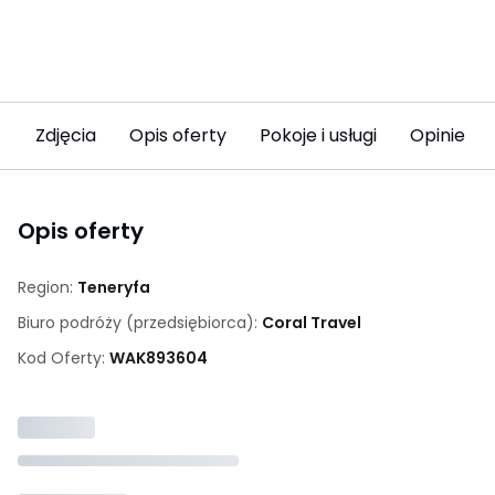
Zdjęcia
Opis oferty
Pokoje i usługi
Opinie (10
Opis oferty
Region:
Teneryfa
Biuro podróży (przedsiębiorca):
Coral Travel
Kod Oferty:
WAK
893604