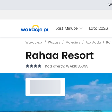
W
Last Minute
Lato 2026
Wakacje.pl
Wczasy
Malediwy
Atol Addu
Rah
Rahaa Resort
Kod oferty:
WAK1085395