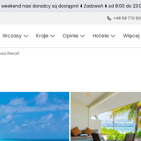
 weekend nasi doradcy są dostępni! ⬇️ Zadzwoń ⬇️ od 8:00 do 23:0
+48 58 770 60
Wczasy
Kraje
Opinie
Hotele
Więcej
aa Resort