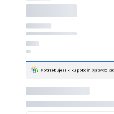
Potrzebujesz kilku pokoi?
Sprawdź, ja
Podział na pokoje
Powyżej wybierasz liczbę osób, które będą zakwaterowan
Wybierz jedną z ofert z listy i zarezerwuj ją. Zrób odd
lub
skontaktuj się z nami,
by złożyć zamówienie u nas
Maksymalna liczba uczestników
Jeśli nie możesz dodać kolejnych osób, osiągnąłeś(-a