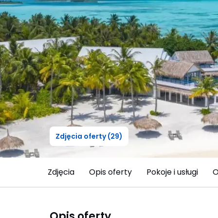
Zdjęcia oferty (29)
Zdjęcia
Opis oferty
Pokoje i usługi
O
Opis oferty