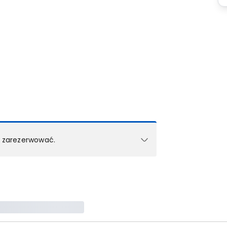
k zarezerwować.
e w 1 pokoju (lub apartamencie, willi itd.).
zielne rezerwacje dla każdego kolejnego pokoju
zego doradcy.
ś) maksymalny limit dla 1 pokoju.