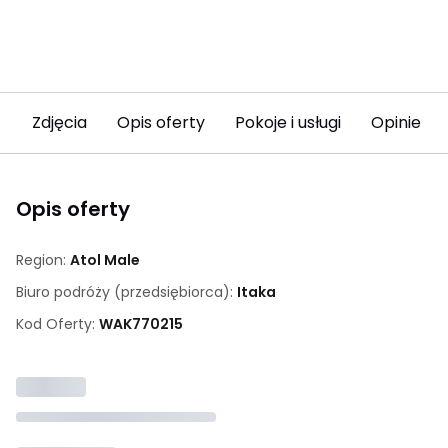
Zdjęcia
Opis oferty
Pokoje i usługi
Opinie (8
Opis oferty
Region:
Atol Male
Biuro podróży (przedsiębiorca):
Itaka
Kod Oferty:
WAK
770215