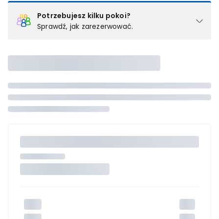
Potrzebujesz kilku pokoi?
Sprawdź, jak zarezerwować.
Podział na pokoje
Powyżej wybierasz liczbę osób, które będą zakwaterowane w 1
pokoju (lub apartamencie, willi itd.). Wybierz jedną z ofert z listy
i zarezerwuj ją. Zrób oddzielne rezerwacje dla każdego
kolejnego pokoju lub
skontaktuj się z nami,
by złożyć
zamówienie u naszego doradcy.
Maksymalna liczba uczestników
Jeśli nie możesz dodać kolejnych osób, osiągnąłeś(-aś)
maksymalny limit dla 1 pokoju.