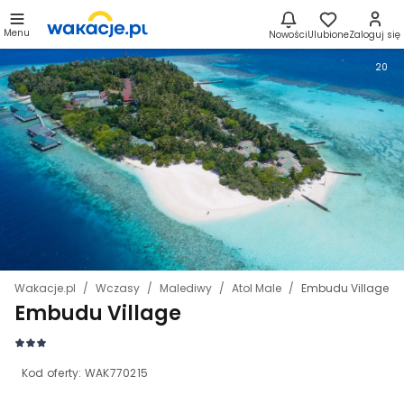
Menu
Nowości
Ulubione
Zaloguj się
20
Wakacje.pl
Wczasy
Malediwy
Atol Male
Embudu Village
Embudu Village
Kod oferty:
WAK770215