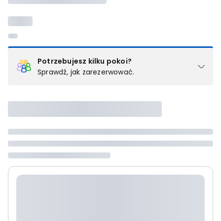
Potrzebujesz kilku pokoi?
Sprawdź, jak zarezerwować.
Podział na pokoje
Powyżej wybierasz liczbę osób, które będą zakwaterowane w 1
pokoju (lub apartamencie, willi itd.). Wybierz jedną z ofert z listy
i zarezerwuj ją. Zrób oddzielne rezerwacje dla każdego
kolejnego pokoju lub
skontaktuj się z nami,
by złożyć
zamówienie u naszego doradcy.
Maksymalna liczba uczestników
Jeśli nie możesz dodać kolejnych osób, osiągnąłeś(-aś)
maksymalny limit dla 1 pokoju.