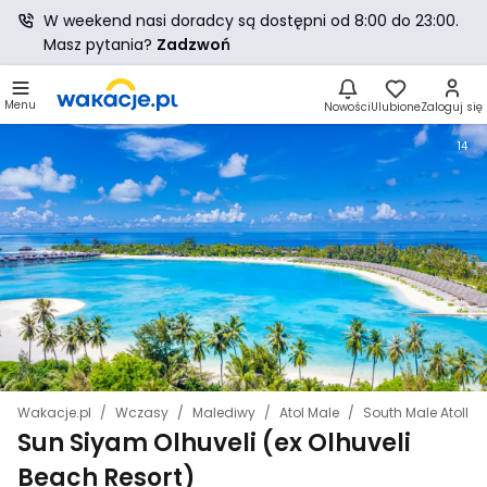
W weekend nasi doradcy są dostępni od 8:00 do 23:00.
Masz pytania?
Zadzwoń
Menu
Nowości
Ulubione
Zaloguj się
14
Wakacje.pl
Wczasy
Malediwy
Atol Male
South Male Atoll
Sun Siyam Olhuveli (ex Olhuveli
Beach Resort)