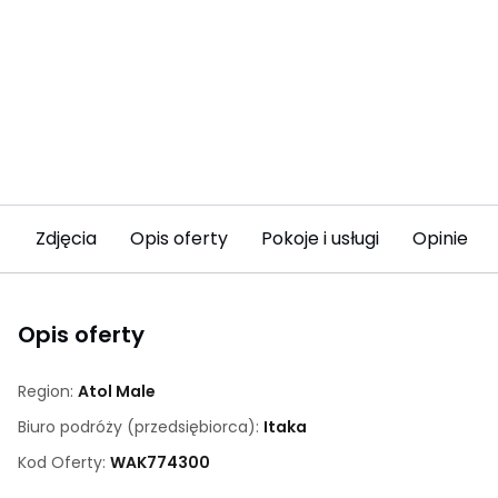
Zdjęcia
Opis oferty
Pokoje i usługi
Opinie (13
Opis oferty
Region:
Atol Male
Biuro podróży (przedsiębiorca):
Itaka
Kod Oferty:
WAK
774300