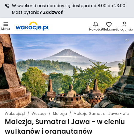
W weekend nasi doradcy są dostępni od 8:00 do 23:00.
Masz pytania?
Zadzwoń
Menu
Nowości
Ulubione
Zaloguj się
23
Wakacje.pl
Wczasy
Malezja
Malezja, Sumatra i Jawa - w ci
Malezja, Sumatra i Jawa - w cieniu
wulkanów i orangutanów