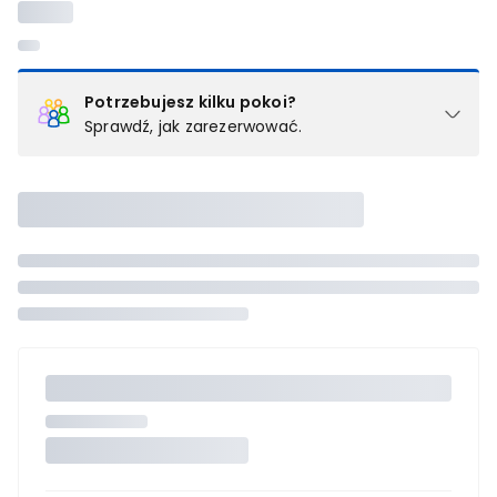
Potrzebujesz kilku pokoi?
Sprawdź, jak zarezerwować.
Podział na pokoje
Powyżej wybierasz liczbę osób, które będą zakwaterowane w 1
pokoju (lub apartamencie, willi itd.). Wybierz jedną z ofert z listy
i zarezerwuj ją. Zrób oddzielne rezerwacje dla każdego
kolejnego pokoju lub
skontaktuj się z nami,
by złożyć
zamówienie u naszego doradcy.
Maksymalna liczba uczestników
Jeśli nie możesz dodać kolejnych osób, osiągnąłeś(-aś)
maksymalny limit dla 1 pokoju.