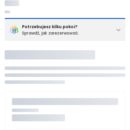
Potrzebujesz kilku pokoi?
Sprawdź, jak zarezerwować.
Podział na pokoje
Powyżej wybierasz liczbę osób, które będą zakwaterowane w 1
pokoju (lub apartamencie, willi itd.). Wybierz jedną z ofert z listy
i zarezerwuj ją. Zrób oddzielne rezerwacje dla każdego
kolejnego pokoju lub
skontaktuj się z nami,
by złożyć
zamówienie u naszego doradcy.
Maksymalna liczba uczestników
Jeśli nie możesz dodać kolejnych osób, osiągnąłeś(-aś)
maksymalny limit dla 1 pokoju.