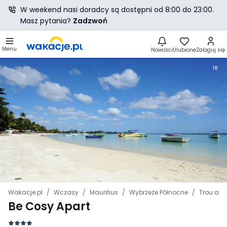
W weekend nasi doradcy są dostępni od 8:00 do 23:00.
Masz pytania?
Zadzwoń
Menu
Nowości
Ulubione
Zaloguj się
18
Wakacje.pl
Wczasy
Mauritius
Wybrzeże Północne
Trou aux
Be Cosy Apart